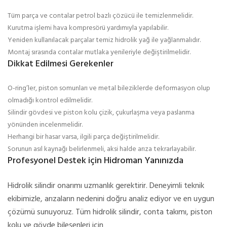
Tüm parça ve contalar petrol bazlı çözücü ile temizlenmelidir.
Kurutma işlemi hava kompresörü yardımıyla yapılabilir.
Yeniden kullanılacak parçalar temiz hidrolik yağ ile yağlanmalıdır.
Montaj sırasında contalar mutlaka yenileriyle değiştirilmelidir.
Dikkat Edilmesi Gerekenler
O-ring’ler, piston somunları ve metal bileziklerde deformasyon olup
olmadığı kontrol edilmelidir.
Silindir gövdesi ve piston kolu çizik, çukurlaşma veya paslanma
yönünden incelenmelidir.
Herhangi bir hasar varsa, ilgili parça değiştirilmelidir.
Sorunun asıl kaynağı belirlenmeli, aksi halde arıza tekrarlayabilir.
Profesyonel Destek için Hidroman Yanınızda
Hidrolik silindir onarımı uzmanlık gerektirir. Deneyimli teknik
ekibimizle, arızaların nedenini doğru analiz ediyor ve en uygun
çözümü sunuyoruz. Tüm hidrolik silindir, conta takımı, piston
kolu ve gövde bileşenleri için