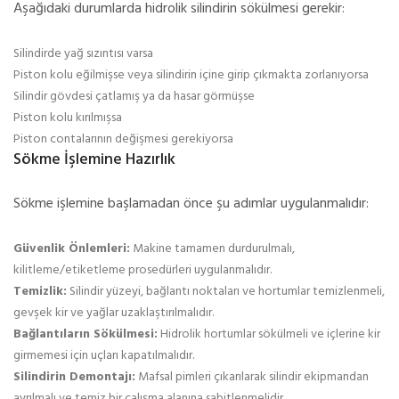
Aşağıdaki durumlarda hidrolik silindirin sökülmesi gerekir:
Silindirde yağ sızıntısı varsa
Piston kolu eğilmişse veya silindirin içine girip çıkmakta zorlanıyorsa
Silindir gövdesi çatlamış ya da hasar görmüşse
Piston kolu kırılmışsa
Piston contalarının değişmesi gerekiyorsa
Sökme İşlemine Hazırlık
Sökme işlemine başlamadan önce şu adımlar uygulanmalıdır:
Güvenlik Önlemleri:
Makine tamamen durdurulmalı,
kilitleme/etiketleme prosedürleri uygulanmalıdır.
Temizlik:
Silindir yüzeyi, bağlantı noktaları ve hortumlar temizlenmeli,
gevşek kir ve yağlar uzaklaştırılmalıdır.
Bağlantıların Sökülmesi:
Hidrolik hortumlar sökülmeli ve içlerine kir
girmemesi için uçları kapatılmalıdır.
Silindirin Demontajı:
Mafsal pimleri çıkarılarak silindir ekipmandan
ayrılmalı ve temiz bir çalışma alanına sabitlenmelidir.