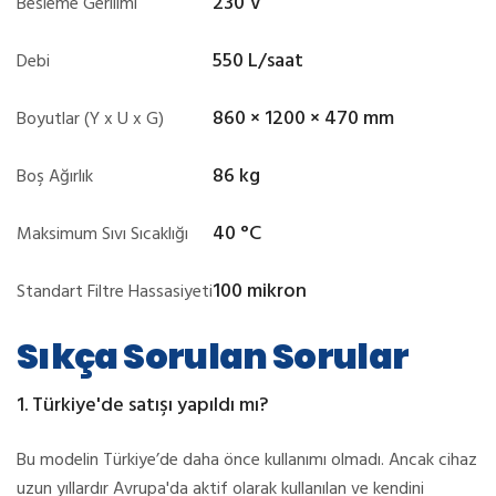
230 V
Besleme Gerilimi
550 L/saat
Debi
860 × 1200 × 470 mm
Boyutlar (Y x U x G)
86 kg
Boş Ağırlık
40 °C
Maksimum Sıvı Sıcaklığı
100 mikron
Standart Filtre Hassasiyeti
Sıkça Sorulan Sorular
1. Türkiye'de satışı yapıldı mı?
Bu modelin Türkiye
’
de daha önce kullanımı olmadı. Ancak cihaz
uzun yıllardır Avrupa'da aktif olarak kullanılan ve kendini