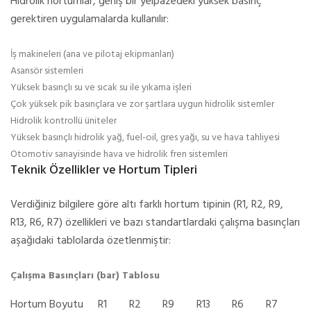
Hidrolik hortumlar, geniş bir yelpazedeki yüksek basınç
gerektiren uygulamalarda kullanılır:
İş makineleri (ana ve pilotaj ekipmanları)
Asansör sistemleri
Yüksek basınçlı su ve sıcak su ile yıkama işleri
Çok yüksek pik basınçlara ve zor şartlara uygun hidrolik sistemler
Hidrolik kontrollü üniteler
Yüksek basınçlı hidrolik yağ, fuel-oil, gres yağı, su ve hava tahliyesi
Otomotiv sanayisinde hava ve hidrolik fren sistemleri
Teknik Özellikler ve Hortum Tipleri
Verdiğiniz bilgilere göre altı farklı hortum tipinin (R1, R2, R9,
R13, R6, R7) özellikleri ve bazı standartlardaki çalışma basınçları
aşağıdaki tablolarda özetlenmiştir:
Çalışma Basınçları (bar) Tablosu
Hortum Boyutu
R1
R2
R9
R13
R6
R7