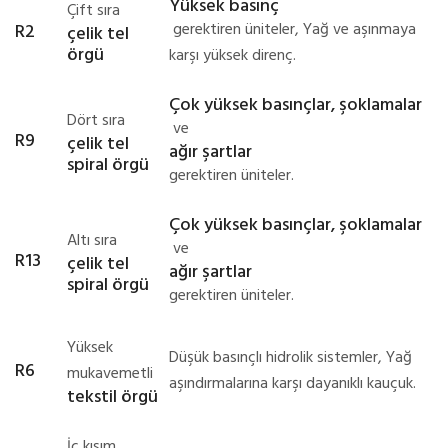
Yüksek basınç
Çift sıra
gerektiren üniteler, Yağ ve aşınmaya
R2
çelik tel
örgü
karşı yüksek direnç.
Çok yüksek basınçlar, şoklamalar
Dört sıra
ve
R9
çelik tel
ağır şartlar
spiral örgü
gerektiren üniteler.
Çok yüksek basınçlar, şoklamalar
Altı sıra
ve
R13
çelik tel
ağır şartlar
spiral örgü
gerektiren üniteler.
Yüksek
Düşük basınçlı hidrolik sistemler, Yağ
R6
mukavemetli
aşındırmalarına karşı dayanıklı kauçuk.
tekstil örgü
İç kısım