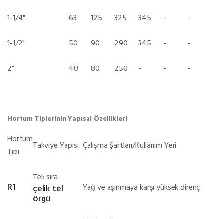
1-1/4"
63
125
325
345
-
-
1-1/2"
50
90
290
345
-
-
2"
40
80
250
-
-
-
Hortum Tiplerinin Yapısal Özellikleri
Hortum
Takviye Yapısı
Çalışma Şartları/Kullanım Yeri
Tipi
Tek sıra
R1
Yağ ve aşınmaya karşı yüksek direnç.
çelik tel
örgü