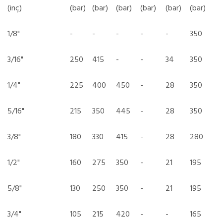
(inç)
(bar)
(bar)
(bar)
(bar)
(bar)
(bar)
1/8"
-
-
-
-
-
350
3/16"
250
415
-
-
34
350
1/4"
225
400
450
-
28
350
5/16"
215
350
445
-
28
350
3/8"
180
330
415
-
28
280
1/2"
160
275
350
-
21
195
5/8"
130
250
350
-
21
195
3/4"
105
215
420
-
-
165