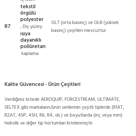
tekstil
örgülü
polyester
OL7 (orta basınç) ve OL8 (yüksek
R7
, Dış yüzey
basınç) çeşitleri mevcuttur.
ısıya
dayanıklı
poliüretan
kaplama
Kalite Güvencesi - Ürün Çeşitleri
Verdiğiniz listede AEROQUIP, FORCESTREAM, ULTIMATE,
SELTEX gibi markaların/ürün serilerinin çeşitli tiplerde (R1AT,
R2AT, 4SP, 4SH, R6, R4, vb.) ve boyutlarda (inç veya mm)
hidrolik ve diğer tip hortumları listelenmiştir.