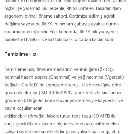
hareket ettirebiliyorsa, üstün teknoloji ve mükemmel tasarım
hiçbir işe yaramaz. Bu nedenle, RK 91 üniteleri tasarlanırken
ergonomi birincil öneme sahipti. Optimize edilmiş ağırlık
dağılımı sayesinde RK 91, minimum çabayla ayakta durma
konumundan eğilebilir. Eğik konumda, RK 91 dik yürüyerek
hareket ettirilebilir ve sırttaki baskı ortadan kaldırılabilir.
Temizlime Hızı
Temizleme hızı, filtre elemanlarının verimliliğine (βx (c)),
nominal hacim akışına (Qnominal) ve yağ hacmine (Vgerçek)
bağlıdır. Grafik D1'de temizleme süresi, filtre inceliğine göre
gösterilmektedir (ISO 4406:1999'a göre temizlik sınıflarının
gösterimi). Değerler laboratuvar yöntemleriyle kaydedilir ve
çevre koşullarından
etkilenebilir (örneğin, laboratuvar test tozu ISO MTD ile
karşılaştırıldığında, önemli ölçüde sapan parçacık kümeleri,
çalışan sistemlere sürekli ek kir girişi, yüksek su içeriği, vb.).