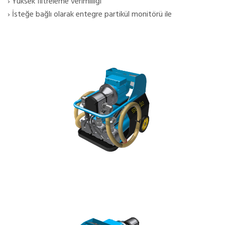
› Yüksek filtreleme verimliliği
› İsteğe bağlı olarak entegre partikül monitörü ile