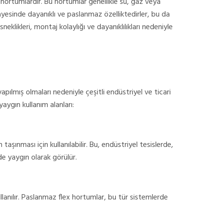
hortumlardır. Bu hortumlar genellikle su, gaz veya
ı sayesinde dayanıklı ve paslanmaz özelliktedirler, bu da
eklikleri, montaj kolaylığı ve dayanıklılıkları nedeniyle
pılmış olmaları nedeniyle çeşitli endüstriyel ve ticari
aygın kullanım alanları:
taşınması için kullanılabilir. Bu, endüstriyel tesislerde,
e yaygın olarak görülür.
ullanılır. Paslanmaz flex hortumlar, bu tür sistemlerde