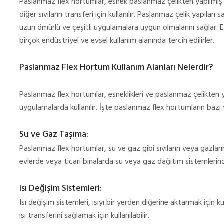
Paslanmaz flex hortumlar, esnek paslanmaz çelikten yapılmış 
diğer sıvıların transferi için kullanılır. Paslanmaz çelik yapılar
uzun ömürlü ve çeşitli uygulamalara uygun olmalarını sağlar. Esn
birçok endüstriyel ve evsel kullanım alanında tercih edilirler.
Paslanmaz Flex Hortum Kullanım Alanları Nelerdir?
Paslanmaz flex hortumlar, esneklikleri ve paslanmaz çelikten ya
uygulamalarda kullanılır. İşte paslanmaz flex hortumların bazı y
Su ve Gaz Taşıma:
Paslanmaz flex hortumlar, su ve gaz gibi sıvıların veya gazların 
evlerde veya ticari binalarda su veya gaz dağıtım sistemlerind
Isı Değişim Sistemleri:
Isı değişim sistemleri, ısıyı bir yerden diğerine aktarmak için k
ısı transferini sağlamak için kullanılabilir.