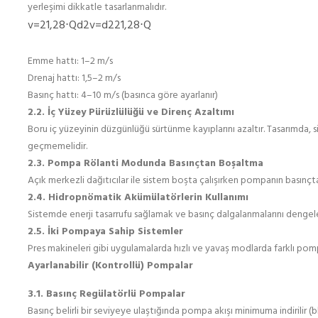
yerleşimi dikkatle tasarlanmalıdır.
v=21,28⋅Qd2v=d221,28⋅Q​
Emme hattı: 1–2 m/s
Drenaj hattı: 1,5–2 m/s
Basınç hattı: 4–10 m/s (basınca göre ayarlanır)
2.2. İç Yüzey Pürüzlülüğü ve Direnç Azaltımı
Boru iç yüzeyinin düzgünlüğü sürtünme kayıplarını azaltır. Tasarımda, 
geçmemelidir.
2.3. Pompa Rölanti Modunda Basınçtan Boşaltma
Açık merkezli dağıtıcılar ile sistem boşta çalışırken pompanın basınçtan 
2.4. Hidropnömatik Akümülatörlerin Kullanımı
Sistemde enerji tasarrufu sağlamak ve basınç dalgalanmalarını dengeleme
2.5. İki Pompaya Sahip Sistemler
Pres makineleri gibi uygulamalarda hızlı ve yavaş modlarda farklı pompaları
Ayarlanabilir (Kontrollü) Pompalar
3.1. Basınç Regülatörlü Pompalar
Basınç belirli bir seviyeye ulaştığında pompa akışı minimuma indirilir (bk