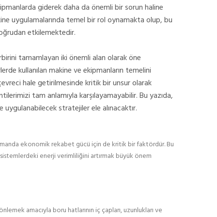
ekipmanlarda giderek daha da önemli bir sorun haline
akine uygulamalarında temel bir rol oynamakta olup, bu
doğrudan etkilemektedir.
birbirini tamamlayan iki önemli alan olarak öne
örlerde kullanılan makine ve ekipmanların temelini
çevreci hale getirilmesinde kritik bir unsur olarak
tilerimizi tam anlamıyla karşılayamayabilir. Bu yazıda,
ve uygulanabilecek stratejiler ele alınacaktır.
ı zamanda ekonomik rekabet gücü için de kritik bir faktördür. Bu
istemlerdeki enerji verimliliğini artırmak büyük önem
önlemek amacıyla boru hatlarının iç çapları, uzunlukları ve