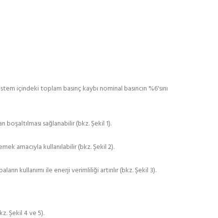
sistem içindeki toplam basınç kaybı nominal basıncın %6'sını
boşaltılması sağlanabilir (bkz. Şekil 1).
k amacıyla kullanılabilir (bkz. Şekil 2).
n kullanımı ile enerji verimliliği artırılır (bkz. Şekil 3).
z. Şekil 4 ve 5).