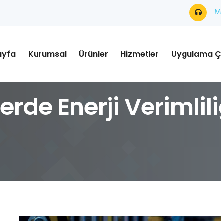
Mü
ayfa
Kurumsal
Ürünler
Hizmetler
Uygulama Ç
erde Enerji Verimlil