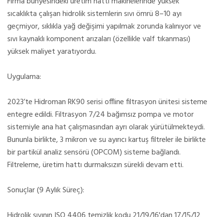
Firma bünyesindeki üretim hattı makinelerinde yüksek
sıcaklıkta çalışan hidrolik sistemlerin sıvı ömrü 8–10 ayı
geçmiyor, sıklıkla yağ değişimi yapılmak zorunda kalınıyor ve
sıvı kaynaklı komponent arızaları (özellikle valf tıkanması)
yüksek maliyet yaratıyordu.
Uygulama:
2023’te Hidroman RK90 serisi offline filtrasyon ünitesi sisteme
entegre edildi. Filtrasyon 7/24 bağımsız pompa ve motor
sistemiyle ana hat çalışmasından ayrı olarak yürütülmekteydi.
Bununla birlikte, 3 mikron ve su ayırıcı kartuş filtreler ile birlikte
bir partikül analiz sensörü (OPCOM) sisteme bağlandı.
Filtreleme, üretim hattı durmaksızın sürekli devam etti.
Sonuçlar (9 Aylık Süreç):
Hidrolik sıvının ISO 4406 temizlik kodu 21/19/16'dan 17/15/12