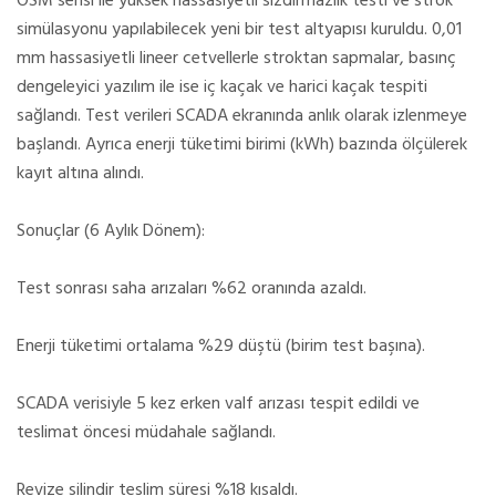
OSM serisi ile yüksek hassasiyetli sızdırmazlık testi ve strok
simülasyonu yapılabilecek yeni bir test altyapısı kuruldu. 0,01
mm hassasiyetli lineer cetvellerle stroktan sapmalar, basınç
dengeleyici yazılım ile ise iç kaçak ve harici kaçak tespiti
sağlandı. Test verileri SCADA ekranında anlık olarak izlenmeye
başlandı. Ayrıca enerji tüketimi birimi (kWh) bazında ölçülerek
kayıt altına alındı.
Sonuçlar (6 Aylık Dönem):
Test sonrası saha arızaları %62 oranında azaldı.
Enerji tüketimi ortalama %29 düştü (birim test başına).
SCADA verisiyle 5 kez erken valf arızası tespit edildi ve
teslimat öncesi müdahale sağlandı.
Revize silindir teslim süresi %18 kısaldı.