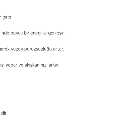
 girer.
nde büyük bir enerji ile genleşir.
enerek yüzey pürüzsüzlüğü artar.
si yapar ve akışkan hızı artar.
lir.