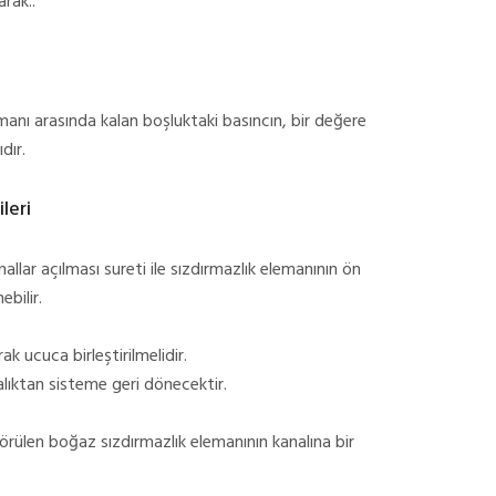
arak..
lemanı arasında kalan boşluktaki basıncın, bir değere
dır.
leri
allar açılması sureti ile sızdırmazlık elemanının ön
bilir.
k ucuca birleştirilmelidir.
ralıktan sisteme geri dönecektir.
örülen boğaz sızdırmazlık elemanının kanalına bir