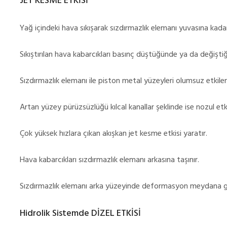
JET KESME ETKİSİ
Yağ içindeki hava sıkışarak sızdırmazlık elemanı yuvasına kadar
Sıkıştırılan hava kabarcıkları basınç düştüğünde ya da değiştiği
Sızdırmazlık elemanı ile piston metal yüzeyleri olumsuz etkil
Artan yüzey pürüzsüzlüğü kılcal kanallar şeklinde ise nozul etki
Çok yüksek hızlara çıkan akışkan jet kesme etkisi yaratır.
Hava kabarcıkları sızdırmazlık elemanı arkasına taşınır.
Sızdırmazlık elemanı arka yüzeyinde deformasyon meydana ge
Hidrolik Sistemde DİZEL ETKİSİ