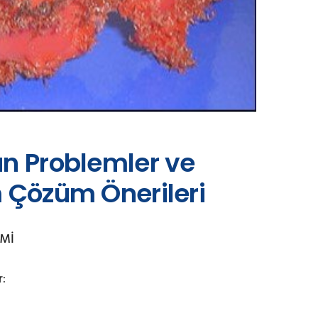
an Problemler ve
m Çözüm Önerileri
EMİ
r: