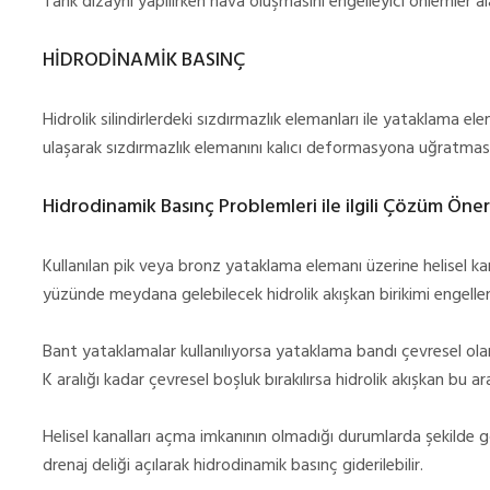
Tank dizaynı yapılırken hava oluşmasını engelleyici önlemler al
HİDRODİNAMİK BASINÇ
Hidrolik silindirlerdeki sızdırmazlık elemanları ile yataklama e
ulaşarak sızdırmazlık elemanını kalıcı deformasyona uğratması
Hidrodinamik Basınç Problemleri ile ilgili Çözüm Öneri
Kullanılan pik veya bronz yataklama elemanı üzerine helisel kan
yüzünde meydana gelebilecek hidrolik akışkan birikimi engellene
Bant yataklamalar kullanılıyorsa yataklama bandı çevresel olara
K aralığı kadar çevresel boşluk bırakılırsa hidrolik akışkan bu a
Helisel kanalları açma imkanının olmadığı durumlarda şekilde g
drenaj deliği açılarak hidrodinamik basınç giderilebilir.