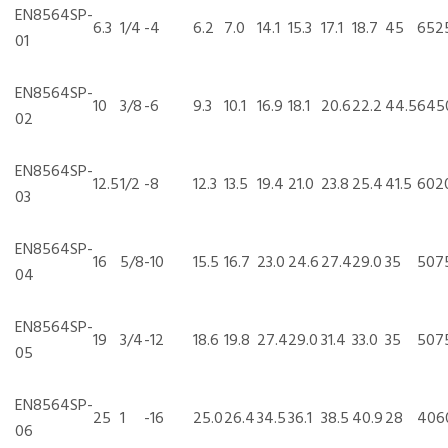
EN8564SP-
6.3
1/4
-4
6.2
7.0
14.1
15.3
17.1
18.7
45
652
01
EN8564SP-
10
3/8
-6
9.3
10.1
16.9
18.1
20.6
22.2
44.5
645
02
EN8564SP-
12.5
1/2
-8
12.3
13.5
19.4
21.0
23.8
25.4
41.5
602
03
EN8564SP-
16
5/8
-10
15.5
16.7
23.0
24.6
27.4
29.0
35
507
04
EN8564SP-
19
3/4
-12
18.6
19.8
27.4
29.0
31.4
33.0
35
507
05
EN8564SP-
25
1
-16
25.0
26.4
34.5
36.1
38.5
40.9
28
406
06