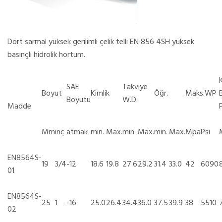
Dört sarmal yüksek gerilimli çelik telli EN 856 4SH yüksek
basınçlı hidrolik hortum.
SAE
Takviye
Boyut
Kimlik
Öğr.
Maks.WP
Boyutu
W.D.
Madde
P
Mm
inç
atmak
min.
Max.
min.
Max.
min.
Max.
Mpa
Psi
EN8564S-
19
3/4
-12
18.6
19.8
27.6
29.2
31.4
33.0
42
6090
01
EN8564S-
25
1
-16
25.0
26.4
34.4
36.0
37.5
39.9
38
5510
02