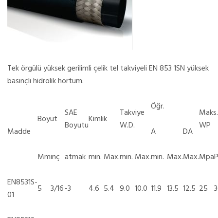
Tek örgülü yüksek gerilimli çelik tel takviyeli EN 853 1SN yüksek
basınçlı hidrolik hortum.
Öğr.
SAE
Takviye
Maks.
Boyut
Kimlik
Boyutu
W.D.
WP
Madde
A
DA
Mm
inç
atmak
min.
Max.
min.
Max.
min.
Max.
Max.
Mpa
P
EN8531S-
5
3/16
-3
4.6
5.4
9.0
10.0
11.9
13.5
12.5
25
01