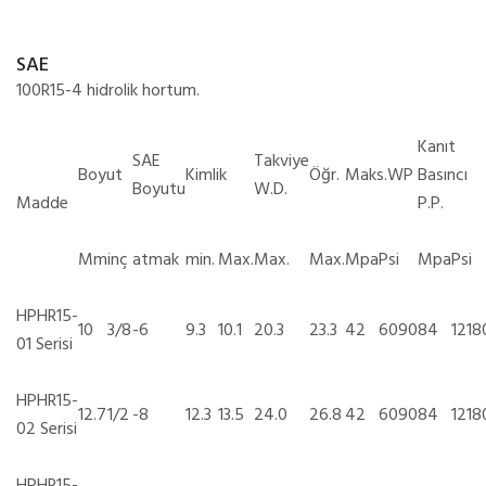
SAE
100R15-4 hidrolik hortum.
Kanıt
SAE
Takviye
Boyut
Kimlik
Öğr.
Maks.WP
Basıncı
Boyutu
W.D.
Madde
P.P.
Mm
inç
atmak
min.
Max.
Max.
Max.
Mpa
Psi
Mpa
Psi
HPHR15-
10
3/8
-6
9.3
10.1
20.3
23.3
42
6090
84
1218
01 Serisi
HPHR15-
12.7
1/2
-8
12.3
13.5
24.0
26.8
42
6090
84
1218
02 Serisi