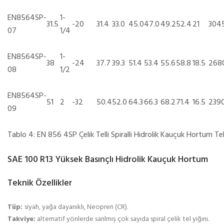
EN8564SP-
1-
31.5
-20
31.4
33.0
45.0
47.0
49.2
52.4
21
304
07
1/4
EN8564SP-
1-
38
-24
37.7
39.3
51.4
53.4
55.6
58.8
18.5
268
08
1/2
EN8564SP-
51
2
-32
50.4
52.0
64.3
66.3
68.2
71.4
16.5
239
09
Tablo 4: EN 856 4SP Çelik Telli Spiralli Hidrolik Kauçuk Hortum T
SAE 100 R13 Yüksek Basınçlı Hidrolik Kauçuk Hortum
Teknik Özellikler
Tüp:
siyah, yağa dayanıklı, Neopren (CR).
Takviye:
alternatif yönlerde sarılmış çok sayıda spiral çelik tel yığını.