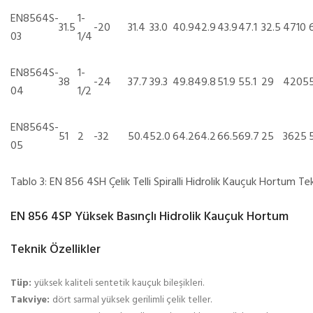
EN8564S-
1-
31.5
-20
31.4
33.0
40.9
42.9
43.9
47.1
32.5
4710
03
1/4
EN8564S-
1-
38
-24
37.7
39.3
49.8
49.8
51.9
55.1
29
4205
04
1/2
EN8564S-
51
2
-32
50.4
52.0
64.2
64.2
66.5
69.7
25
3625
05
Tablo 3: EN 856 4SH Çelik Telli Spiralli Hidrolik Kauçuk Hortum T
EN 856 4SP Yüksek Basınçlı Hidrolik Kauçuk Hortum
Teknik Özellikler
Tüp:
yüksek kaliteli sentetik kauçuk bileşikleri.
Takviye:
dört sarmal yüksek gerilimli çelik teller.