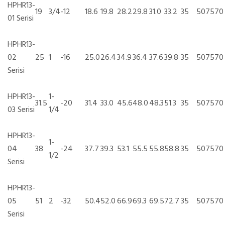
HPHR13-
19
3/4
-12
18.6
19.8
28.2
29.8
31.0
33.2
35
5075
70
01 Serisi
HPHR13-
02
25
1
-16
25.0
26.4
34.9
36.4
37.6
39.8
35
5075
70
Serisi
HPHR13-
1-
31.5
-20
31.4
33.0
45.6
48.0
48.3
51.3
35
5075
70
03 Serisi
1/4
HPHR13-
1-
04
38
-24
37.7
39.3
53.1
55.5
55.8
58.8
35
5075
70
1/2
Serisi
HPHR13-
05
51
2
-32
50.4
52.0
66.9
69.3
69.5
72.7
35
5075
70
Serisi