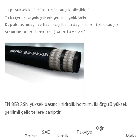
Tüp:
yüksek kaliteli sentetik kauçuk bileşikleri.
Takviye:
iki örgülü yüksek gerilimli çelik teller.
Kapak:
aşınmaya ve hava koşullarına dayanıklı sentetik kauçuk.
Sıcaklık:
-40 °C ila +100 °C (-40 °F ila +212 °F).
EN 853 2SN yüksek basınçlı hidrolik hortum, iki örgülü yüksek
gerilimli çelik tellere sahiptir.
Öğr.
SAE
Takviye
Boyut
Kimlik
Maks