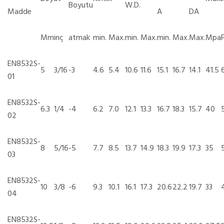
Boyutu
W.D.
Madde
A
DA
Mm
inç
atmak
min.
Max.
min.
Max.
min.
Max.
Max.
Mpa
EN8532S-
5
3/16
-3
4.6
5.4
10.6
11.6
15.1
16.7
14.1
41.5
01
EN8532S-
6.3
1/4
-4
6.2
7.0
12.1
13.3
16.7
18.3
15.7
40
02
EN8532S-
8
5/16
-5
7.7
8.5
13.7
14.9
18.3
19.9
17.3
35
03
EN8532S-
10
3/8
-6
9.3
10.1
16.1
17.3
20.6
22.2
19.7
33
04
EN8532S-