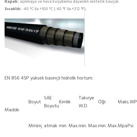
Kapak:
aşınmaya ve hava koşullarına dayanıklı sentetik kauçuk.
Sıcaklık:
-40 °C ila +100 °C (-40 °F ila +212 °F).
EN 856 4SP yüksek basınçlı hidrolik hortum.
SAE
Takviye
Boyut
Kimlik
Öğr.
Maks.WP
Boyutu
W.D.
Madde
Mm
inç
atmak
min.
Max.
min.
Max.
min.
Max.
Mpa
Psi