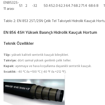
EN8532S-
51
2
-32
50.4
52.0
62.3
64.7
68.2
71.4
68.6
8
11 arası
Tablo 2: EN 853 2ST/2SN Çelik Tel Takviyeli Hidrolik Kauçuk Hor
EN 856 4SH Yüksek Basınçlı Hidrolik Kauçuk Hortum
Teknik Özellikler
Tüp:
yüksek kaliteli sentetik kauçuk bileşikleri.
Takviye:
dört sarmal yüksek gerilimli çelik teller.
Kapak:
aşınmaya ve hava koşullarına dayanıklı sentetik kauçuk.
Sıcaklık:
-40 °C ila +100 °C (-40 °F ila +212 °F).