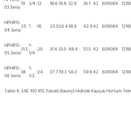
HPHR15-
19
3/4
-12
18.6
19.8
32.0
36.1
42
6090
84
1218
03 Serisi
HPHR15-
25
1
-16
25.0
26.4
38.9
42.9
42
6090
84
1218
04 Serisi
HPHR15-
1-
31.5
-20
31.4
33.0
48.4
51.5
42
6090
84
1218
05 Serisi
1/4
HPHR15-
1-
38
-24
37.7
39.3
56.3
59.6
42
6090
84
1218
06 Serisi
1/2
Tablo 6: SAE 100 R15 Yüksek Basınçlı Hidrolik Kauçuk Hortum Tek