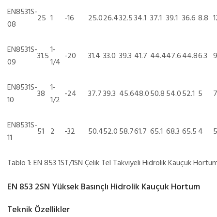
EN8531S-
25
1
-16
25.0
26.4
32.5
34.1
37.1
39.1
36.6
8.8
1
08
EN8531S-
1-
31.5
-20
31.4
33.0
39.3
41.7
44.4
47.6
44.8
6.3
9
09
1/4
EN8531S-
1-
38
-24
37.7
39.3
45.6
48.0
50.8
54.0
52.1
5
10
1/2
EN8531S-
51
2
-32
50.4
52.0
58.7
61.7
65.1
68.3
65.5
4
11
Tablo 1: EN 853 1ST/1SN Çelik Tel Takviyeli Hidrolik Kauçuk Hort
EN 853 2SN Yüksek Basınçlı Hidrolik Kauçuk Hortum
Teknik Özellikler