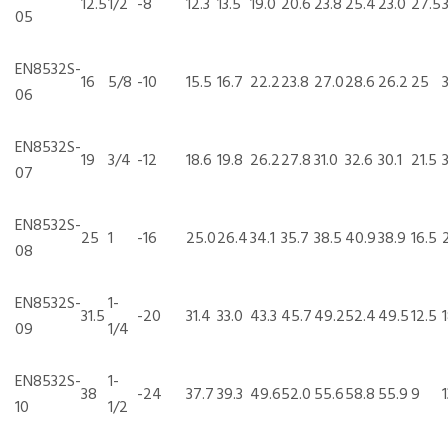
12.5
1/2
-8
12.3
13.5
19.0
20.6
23.8
25.4
23.0
27.5
05
EN8532S-
16
5/8
-10
15.5
16.7
22.2
23.8
27.0
28.6
26.2
25
06
EN8532S-
19
3/4
-12
18.6
19.8
26.2
27.8
31.0
32.6
30.1
21.5
07
EN8532S-
25
1
-16
25.0
26.4
34.1
35.7
38.5
40.9
38.9
16.5
08
EN8532S-
1-
31.5
-20
31.4
33.0
43.3
45.7
49.2
52.4
49.5
12.5
09
1/4
EN8532S-
1-
38
-24
37.7
39.3
49.6
52.0
55.6
58.8
55.9
9
10
1/2