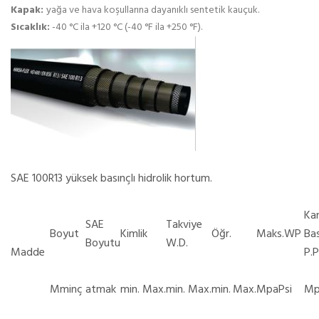
Kapak:
yağa ve hava koşullarına dayanıklı sentetik kauçuk.
Sıcaklık:
-40 °C ila +120 °C (-40 °F ila +250 °F).
SAE 100R13 yüksek basınçlı hidrolik hortum.
Kan
SAE
Takviye
Boyut
Kimlik
Öğr.
Maks.WP
Bas
Boyutu
W.D.
Madde
P.P
Mm
inç
atmak
min.
Max.
min.
Max.
min.
Max.
Mpa
Psi
Mp