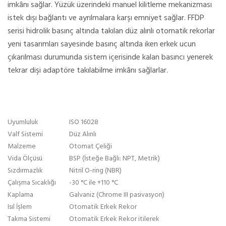
imkânı sağlar. Yüzük üzerindeki manuel kilitleme mekanizması
istek dışı bağlantı ve ayrılmalara karşı emniyet sağlar. FFDP
serisi hidrolik basınç altında takılan düz alınlı otomatik rekorlar
yeni tasarımları sayesinde basınç altında iken erkek ucun
çıkarılması durumunda sistem içerisinde kalan basıncı yenerek
tekrar dişi adaptöre takılabilme imkânı sağlarlar.
Uyumluluk
ISO 16028
Valf Sistemi
Düz Alınlı
Malzeme
Otomat Çeliği
Vida Ölçüsü
BSP (İsteğe Bağlı: NPT, Metrik)
Sızdırmazlık
Nitril O-ring (NBR)
Çalışma Sıcaklığı
-30 °C ile +110 °C
Kaplama
Galvaniz (Chrome III pasivasyon)
Isıl İşlem
Otomatik Erkek Rekor
Takma Sistemi
Otomatik Erkek Rekor itilerek