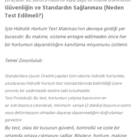
yol açabilir. Bu, yalnızca maddi bir kayıp değil, bir insanlık dramıriskidir.
Güvenliğin ve Standardın Sağlanması (Neden
Test Edilmeli?)
İşte Hidrolik Hortum Test Makinası'nın devreye girdiği yer
burasıdır. Bu makine, sisteme entegre edilmeden önce her
bir hortumun dayanıklılığını kanıtlama misyonunu üstlenir.
Temel Zorunluluk:
Standartlara Uyum: Üretimi yapılan tüm rakorlu hidrolik hortumlar,
uluslararası hidrolik hortum test standartlarında belirtildiği üzere
zorunlu bir sızdırmazlık testine tabi tutulmalıdır.
Test Protokolü: Bu test, hortumun çalışma basıncının en
az katı basınca çıkarılarak, minimum saniye (2 dakika) boyunca sızıntı
veya deformasyon olmadan dayanıp dayanmadığını doğrulamayı
gerektirir.
Bu test, olası bir kusurun güvenli, kontrollü ve izole bir
ortamda ortaya çıkmasını sağlar. Böylece, hortum, makine