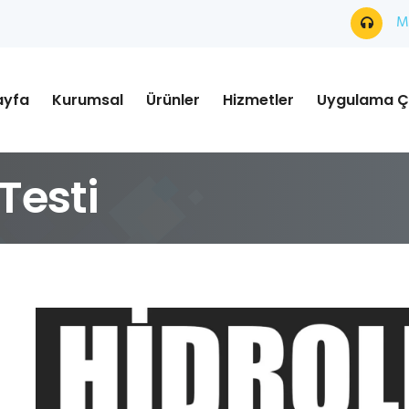
Mü
ayfa
Kurumsal
Ürünler
Hizmetler
Uygulama Ç
Testi