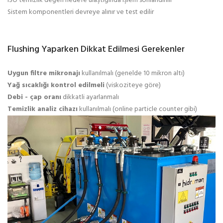
ISO temizlik değeri hedefe ulaştığında işlem sonlandırılır
Sistem komponentleri devreye alınır ve test edilir
Flushing Yaparken Dikkat Edilmesi Gerekenler
Uygun filtre mikronajı
kullanılmalı (genelde 10 mikron altı)
Yağ sıcaklığı kontrol edilmeli
(viskoziteye göre)
Debi - çap oranı
dikkatli ayarlanmalı
Temizlik analiz cihazı
kullanılmalı (online particle counter gibi)