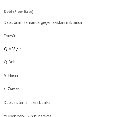
Debi (Flow Rate)
Debi, birim zamanda geçen akışkan miktarıdır.
Formül:
Q = V / t
Q: Debi
V: Hacim
t: Zaman
Debi, sistemin hızını belirler.
Yüksek debi → hızlı hareket