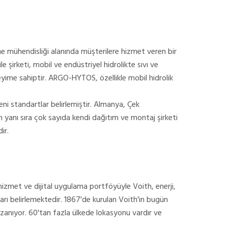
 mühendisliği alanında müşterilere hizmet veren bir
le şirketi, mobil ve endüstriyel hidrolikte sıvı ve
neyime sahiptir. ARGO-HYTOS, özellikle mobil hidrolik
ni standartlar belirlemiştir. Almanya, Çek
n yanı sıra çok sayıda kendi dağıtım ve montaj şirketi
ir.
, hizmet ve dijital uygulama portföyüyle Voith, enerji,
ı belirlemektedir. 1867'de kurulan Voith'in bugün
azanıyor. 60'tan fazla ülkede lokasyonu vardır ve