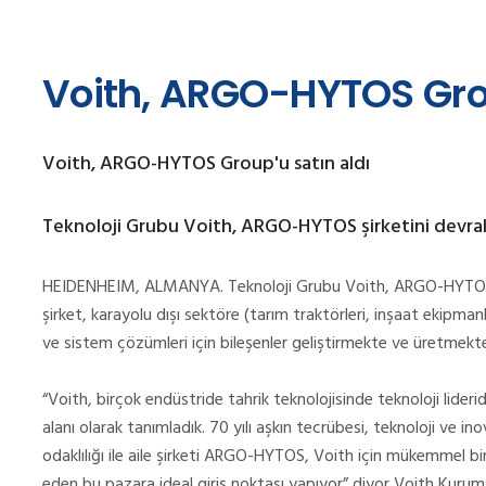
Voith, ARGO-HYTOS Grou
Voith, ARGO-HYTOS Group'u satın aldı
Teknoloji Grubu Voith, ARGO-HYTOS şirketini devral
HEIDENHEIM, ALMANYA. Teknoloji Grubu Voith, ARGO-HYTOS şir
şirket, karayolu dışı sektöre (tarım traktörleri, inşaat ekipma
ve sistem çözümleri için bileşenler geliştirmekte ve üretmekted
“Voith, birçok endüstride tahrik teknolojisinde teknoloji lider
alanı olarak tanımladık. 70 yılı aşkın tecrübesi, teknoloji ve 
odaklılığı ile aile şirketi ARGO-HYTOS, Voith için mükemmel b
eden bu pazara ideal giriş noktası yapıyor” diyor Voith Kuru