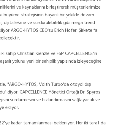
lerini ve kaynaklarını birleştirerek müşterilerimize
üyüme stratejisinin başarılı bir şekilde devam
, dijitalleşme ve sürdürülebilirlik gibi mega trend
 ekliyor ARGO-HYTOS CEO'su Erich Hofer. Şirkete “a
ilecektir.
 iki sahip Christian Kienzle ve FSP CAPCELLENCE'ın
şarılı yolunu yeni bir sahiplik yapısında izleyeceğine
zle, "ARGO-HYTOS, Voith Turbo'da otoyol dışı
buldu" diyor. CAPCELLENCE Yönetici Ortağı Dr. Spyros
sini sürdürmesini ve hızlandırmasını sağlayacak ve
ye ekliyor.
2'ye kadar tamamlanması bekleniyor. Her iki taraf da