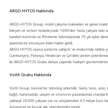
ARGO-HYTOS Hakkında
ARGO-HYTOS Group, mobil çalışma makineleri ve genel makine
bileşen ve sistem tedarikçisidir. 1.600'den fazla çalışanı olan ai
hareket kontrolü ve filtreleme teknolojisinde 70 yılı aşkın de
alanında bir inovasyon lideri haline geldi.
ARGO-HYTOS sayısız patente sahiptir ve endüstride sıklıkla ye
Cumhuriyeti, Polonya, Hindistan ve Çin'deki üretim şirketlerini
ile ARGO-HYTOS Grubu dünya çapında faaliyet göstermekted
Voith Grubu Hakkında
Voith Group, küresel bir teknoloji şirketidir. Geniş tesis, ürün
kağıt, hammadde, ulaşım ve otomotiv pazarlarında standartlar
yaklaşık 20.000 çalışanı var ve satışlarından 4.3 milyar Euro k
Avrupa'nın en büyük aile şirketlerinden biridir.