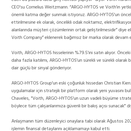
CEO'su Cornelius Weitzmann. “ARGO-HYTOS ve Voith'in yetkinlik
önemli katma değer sunmak istiyoruz. ARGO-HYTOS'un önceki b
ettirilmesine ek olarak, öncelikli odak noktamız, elektrifikasyon
alanlarında müşteri çözümlerinin ortak geliştirilmesidir” diye
Voith Company” eklenerek bağımsız bir marka olarak devam ed
Voith, ARGO-HYTOS hisselerinin %79.5'ini satın alıyor. Önceki
daha fazla katılımı, ARGO-HYTOS'un sürekli ve sürekli olarak ba
dair güçlü bir sinyal gönderiyor.
ARGO-HYTOS Group'un eski çoğunluk hissedarı Christian Kien
uygulamalar için stratejik bir platform olarak yeni yuvasını 
Chaveles, "Voith, ARGO-HYTOS'un uzun vadeli büyüme strateji
böylece tüm çalışanlarımıza güvenli bir bakış açısı sunacak" di
Anlaşmanın tüm düzenleyici onaylara tabi olarak Ağustos 202
işlemin finansal detaylarını açıklamamayı kabul etti.