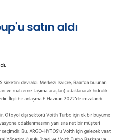
p'u satın aldı
dı.
ketini devraldı. Merkezi İsviçre, Baar'da bulunan
nları ve malzeme taşıma araçları) odaklanarak hidrolik
ir. İlgili bir anlaşma 6 Haziran 2022'de imzalandı.
idir. Otoyol dışı sektörü Voith Turbo için ek bir büyüme
inovasyona odaklanmasının yanı sıra net bir müşteri
ir seçimdir. Bu, ARGO-HYTOS'u Voith için gelecek vaat
msal Yönetim Kurulu üyesi ve Voith Turbo Başkanı ve