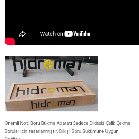
Önemli Not: Boru Bükme Aparatı Sadece Dikişsiz Çelik Çekme
Borular için tasarlanmıştır. Dikişli Boru Bükümüne Uygun