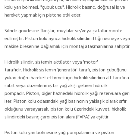
kolu yan bölmesi, "çubuk ucu".
Hidrolik basınç, doğrusal iş ve
hareket yapmak için pistona etki eder.
Silindir gövdesine flanşlar, muylular ve/veya çatallar monte
edilmiştir.
Piston kolu ayrıca hidrolik silindiri ittiği nesneye veya
makine bileşenine bağlamak için montaj ataşmanlarına sahiptir.
Hidrolik silindir, sistemin aktüatör veya 'motor'
tarafıdır.
Hidrolik sistemin 'jeneratör' tarafı, piston çubuğunu
yukarı doğru hareket ettirmek için hidrolik silindirin alt tarafına
sabit veya düzenlenmiş bir yağ akışı getiren hidrolik
pompadır.
Piston, diğer haznedeki hidrolik yağı rezervuara geri
iter.
Piston kolu odasındaki yağ basıncının yaklaşık olarak sıfır
olduğunu varsayarsak, piston kolu üzerindeki kuvvet, hidrolik
silindirdeki basınç çarpı piston alanı (F=PA)'ya eşittir.
Piston kolu yan bölmesine yağ pompalanırsa ve piston