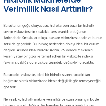
Verimlilik Nasıl Arttırılır?
Bu sütunun çoğu okuyucusu, hidrokarbon bazlı bir hidrolik
sıvının viskozitesinin sıcaklıkla ters orantılı olduğunun
farkındadır. Sıcaklık arttıkça, akışkan viskozitesi azalır ve bunun
tersi de geçerlidir. Bu, birkaç nedenden dolayı ideal bir durum
değildir. Aslında ideal hidrolik sıvının, 25 derece Y eksenini
kesen yatay bir çizgi ile temsil edilen bir viskozite indeksi
(sıvının sıcaklığa göre viskozitesindeki değişiklik) olacaktır.
Bu sıcaklık-viskozite, ideal bir hidrolik sıvının, sıcaklıktan
bağımsız olarak viskozitede hiçbir değişiklik göstermeyeceğini
gösterir.
Ne yazık ki, hidrolik makine verimliliği ve uzun ömür için böyle
bir sıvı mevcut değildir. Ve hayatım boyunca böyle bir sıvı