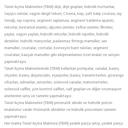
Tünel Açma Makineleri (TBM) dişli, dişli grupları, hidrolik hortumlar,
taşıyıcı rulolar, vagon dingil tekeri, C kama, kep, şaft kalıp civatası, ray
tırnağı, ray cepresi, segment saplaması, segment kaldırma aparatı,
rekorlar, kestamid ürünler, ulpolen ürünler, teflon ürünler, filtreler,
yaylar, vagon yayları, hidrolik rekorlar, hidrolik nipeller, hidrolik
dirsekler, hidrolik manşonlar, paslanmaz fittings mamuller, sarı
mamuller, civatalar, contalar, konveyör bant ruloları, segment
civataları, kauçuk mamuller gibi ekipmanlarının özel imalat ve satışını
yapmaktayız.
Tünel Açma Makinelerinde (TBM) kullanılan pompalar, vanalar, basınç
ölçerler, basınç düşürücüler, eşanjörler, basınç transmitterleri, gösterge
cihazları, rulmanlar, sensörler, solenoid vanalar, manometreler,
solenoid valfler, yön kontrol valfleri, valf grupları ve diğer otomasyon
ürünlerinin satış ve tamirini yapmaktayız.
Tünel Açma Makineleri (TBM) pnömatik silindir ve hidrolik piston
imalatımız vardır. Pnömatik silindirler ve hidrolik pistonların tamirini
yapmaktayız.
Her marka Tünel Açma Makinesi (TBM) yedek parça satışı, yedek parça