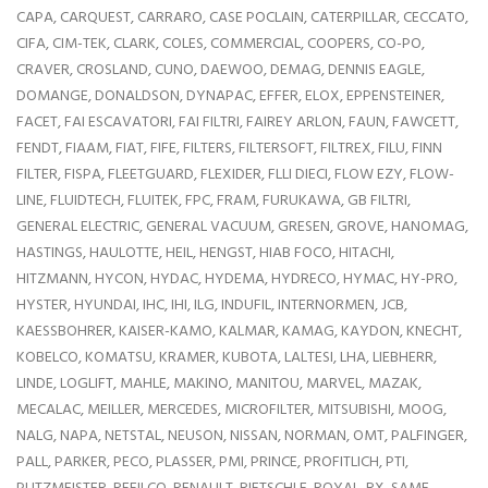
CAPA, CARQUEST, CARRARO, CASE POCLAIN, CATERPILLAR, CECCATO,
CIFA, CIM-TEK, CLARK, COLES, COMMERCIAL, COOPERS, CO-PO,
CRAVER, CROSLAND, CUNO, DAEWOO, DEMAG, DENNIS EAGLE,
DOMANGE, DONALDSON, DYNAPAC, EFFER, ELOX, EPPENSTEINER,
FACET, FAI ESCAVATORI, FAI FILTRI, FAIREY ARLON, FAUN, FAWCETT,
FENDT, FIAAM, FIAT, FIFE, FILTERS, FILTERSOFT, FILTREX, FILU, FINN
FILTER, FISPA, FLEETGUARD, FLEXIDER, FLLI DIECI, FLOW EZY, FLOW-
LINE, FLUIDTECH, FLUITEK, FPC, FRAM, FURUKAWA, GB FILTRI,
GENERAL ELECTRIC, GENERAL VACUUM, GRESEN, GROVE, HANOMAG,
HASTINGS, HAULOTTE, HEIL, HENGST, HIAB FOCO, HITACHI,
HITZMANN, HYCON, HYDAC, HYDEMA, HYDRECO, HYMAC, HY-PRO,
HYSTER, HYUNDAI, IHC, IHI, ILG, INDUFIL, INTERNORMEN, JCB,
KAESSBOHRER, KAISER-KAMO, KALMAR, KAMAG, KAYDON, KNECHT,
KOBELCO, KOMATSU, KRAMER, KUBOTA, LALTESI, LHA, LIEBHERR,
LINDE, LOGLIFT, MAHLE, MAKINO, MANITOU, MARVEL, MAZAK,
MECALAC, MEILLER, MERCEDES, MICROFILTER, MITSUBISHI, MOOG,
NALG, NAPA, NETSTAL, NEUSON, NISSAN, NORMAN, OMT, PALFINGER,
PALL, PARKER, PECO, PLASSER, PMI, PRINCE, PROFITLICH, PTI,