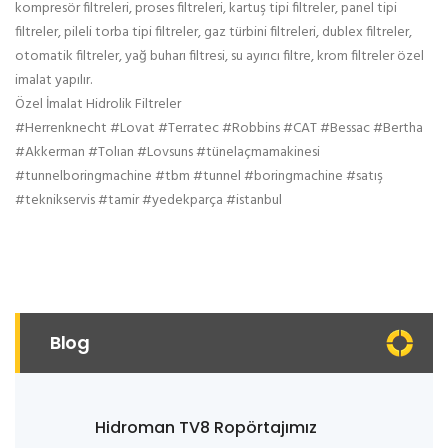
kompresör filtreleri, proses filtreleri, kartuş tipi filtreler, panel tipi
filtreler, pileli torba tipi filtreler, gaz türbini filtreleri, dublex filtreler,
otomatik filtreler, yağ buharı filtresi, su ayırıcı filtre, krom filtreler özel
imalat yapılır.
Özel İmalat Hidrolik Filtreler
#Herrenknecht
#Lovat
#Terratec
#Robbins
#CAT
#Bessac
#Bertha
#Akkerman
#Tolıan
#Lovsuns
#tünelaçmamakinesi
#tunnelboringmachine
#tbm
#tunnel
#boringmachine
#satış
#teknikservis
#tamir
#yedekparça
#istanbul
Blog
Hidroman TV8 Ropörtajımız