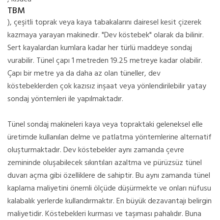
TBM
), çeşitli toprak veya kaya tabakalarını dairesel kesit çizerek
kazmaya yarayan makinedir. "Dev köstebek" olarak da bilinir.
Sert kayalardan kumlara kadar her türlü maddeye sondaj
vurabilir. Tünel çapı 1 metreden 19.25 metreye kadar olabilir.
Çapı bir metre ya da daha az olan tüneller, dev
köstebeklerden çok
kazısız inşaat
veya
yönlendirilebilir yatay
sondaj
yöntemleri ile yapılmaktadır.
Tünel sondaj makineleri kaya veya topraktaki geleneksel elle
üretimde kullanılan
delme ve patlatma
yöntemlerine alternatif
oluşturmaktadır. Dev köstebekler aynı zamanda çevre
zemininde oluşabilecek sıkıntıları azaltma ve pürüzsüz tünel
duvarı açma gibi özelliklere de sahiptir. Bu aynı zamanda tünel
kaplama maliyetini önemli ölçüde düşürmekte ve onları nüfusu
kalabalık yerlerde kullandırmaktır. En büyük dezavantajı belirgin
maliyetidir. Köstebekleri kurması ve taşıması pahalıdır. Buna