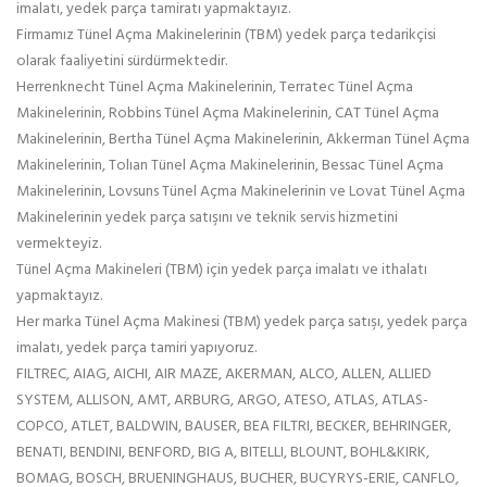
imalatı, yedek parça tamiratı yapmaktayız.
Firmamız Tünel Açma Makinelerinin (TBM) yedek parça tedarikçisi
olarak faaliyetini sürdürmektedir.
Herrenknecht Tünel Açma Makinelerinin, Terratec Tünel Açma
Makinelerinin, Robbins Tünel Açma Makinelerinin, CAT Tünel Açma
Makinelerinin, Bertha Tünel Açma Makinelerinin, Akkerman Tünel Açma
Makinelerinin, Tolıan Tünel Açma Makinelerinin, Bessac Tünel Açma
Makinelerinin, Lovsuns Tünel Açma Makinelerinin ve Lovat Tünel Açma
Makinelerinin yedek parça satışını ve teknik servis hizmetini
vermekteyiz.
Tünel Açma Makineleri (TBM) için yedek parça imalatı ve ithalatı
yapmaktayız.
Her marka Tünel Açma Makinesi (TBM) yedek parça satışı, yedek parça
imalatı, yedek parça tamiri yapıyoruz.
FILTREC, AIAG, AICHI, AIR MAZE, AKERMAN, ALCO, ALLEN, ALLIED
SYSTEM, ALLISON, AMT, ARBURG, ARGO, ATESO, ATLAS, ATLAS-
COPCO, ATLET, BALDWIN, BAUSER, BEA FILTRI, BECKER, BEHRINGER,
BENATI, BENDINI, BENFORD, BIG A, BITELLI, BLOUNT, BOHL&KIRK,
BOMAG, BOSCH, BRUENINGHAUS, BUCHER, BUCYRYS-ERIE, CANFLO,