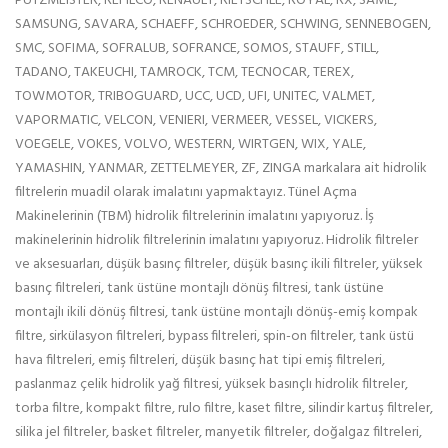
PUTZMEISTER, REFILCO, RENAULT, RIETSCHLE, ROYAL, RX, SAME,
SAMSUNG, SAVARA, SCHAEFF, SCHROEDER, SCHWING, SENNEBOGEN,
SMC, SOFIMA, SOFRALUB, SOFRANCE, SOMOS, STAUFF, STILL,
TADANO, TAKEUCHI, TAMROCK, TCM, TECNOCAR, TEREX,
TOWMOTOR, TRIBOGUARD, UCC, UCD, UFI, UNITEC, VALMET,
VAPORMATIC, VELCON, VENIERI, VERMEER, VESSEL, VICKERS,
VOEGELE, VOKES, VOLVO, WESTERN, WIRTGEN, WIX, YALE,
YAMASHIN, YANMAR, ZETTELMEYER, ZF, ZINGA markalara ait hidrolik
filtrelerin muadil olarak imalatını yapmaktayız. Tünel Açma
Makinelerinin (TBM) hidrolik filtrelerinin imalatını yapıyoruz. İş
makinelerinin hidrolik filtrelerinin imalatını yapıyoruz. Hidrolik filtreler
ve aksesuarları, düşük basınç filtreler, düşük basınç ikili filtreler, yüksek
basınç filtreleri, tank üstüne montajlı dönüş filtresi, tank üstüne
montajlı ikili dönüş filtresi, tank üstüne montajlı dönüş-emiş kompak
filtre, sirkülasyon filtreleri, bypass filtreleri, spin-on filtreler, tank üstü
hava filtreleri, emiş filtreleri, düşük basınç hat tipi emiş filtreleri,
paslanmaz çelik hidrolik yağ filtresi, yüksek basınçlı hidrolik filtreler,
torba filtre, kompakt filtre, rulo filtre, kaset filtre, silindir kartuş filtreler,
silika jel filtreler, basket filtreler, manyetik filtreler, doğalgaz filtreleri,