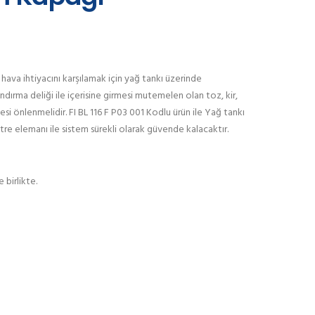
hava ihtiyacını karşılamak için yağ tankı üzerinde
ndırma deliği ile içerisine girmesi mutemelen olan toz, kir,
mesi önlenmelidir. FI BL 116 F P03 001 Kodlu ürün ile Yağ tankı
iltre elemanı ile sistem sürekli olarak güvende kalacaktır.
birlikte.