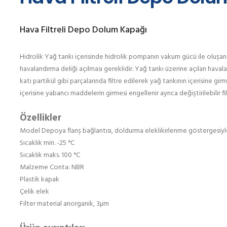
Hava Filtreli Depo Dolum Kapağı
Hidrolik Yağ tankı içerisinde hidrolik pompanın vakum gücü ile oluşan 
havalandırma deliği açılması gereklidir. Yağ tankı üzerine açılan havala
katı partikül gibi parçalarında filtre edilerek yağ tankının içerisine gir
içerisine yabancı maddelerin girmesi engellenir ayrıca değiştirilebilir f
Özellikler
Model Depoya flanş bağlantısı, doldurma eleklikirlenme göstergesiyle 
Sıcaklık min. -25 °C
Sıcaklık maks. 100 °C
Malzeme Conta: NBR
Plastik kapak
Çelik elek
Filter material anorganik, 3µm