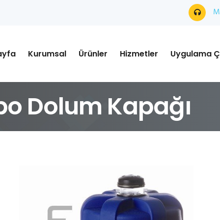
Mü
ayfa
Kurumsal
Ürünler
Hizmetler
Uygulama Ç
Depo Dolum Kapağı