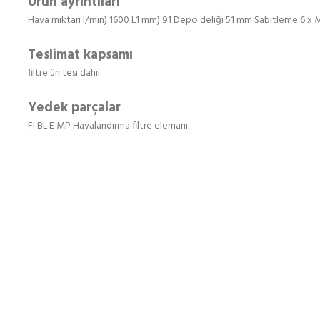
Ürün ayrıntıları
Hava miktarı l/min) 1600 L1 mm) 91 Depo deliği 51 mm Sabitleme 6 x 
Teslimat kapsamı
filtre ünitesi dahil
Yedek parçalar
FI BL E MP Havalandırma filtre elemanı