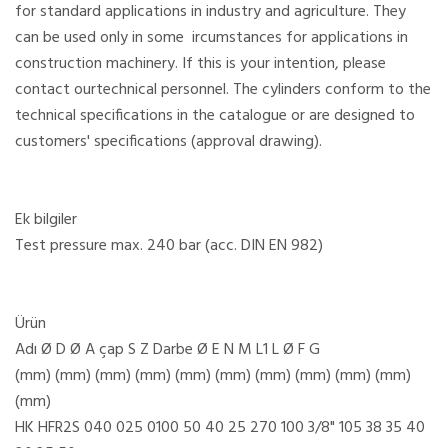
for standard applications in industry and agriculture. They
can be used only in some ircumstances for applications in
construction machinery. If this is your intention, please
contact ourtechnical personnel. The cylinders conform to the
technical specifications in the catalogue or are designed to
customers' specifications (approval drawing).
Ek bilgiler
Test pressure max. 240 bar (acc. DIN EN 982)
Ürün
Adı Ø D Ø A çap S Z Darbe Ø E N M L1 L Ø F G
(mm) (mm) (mm) (mm) (mm) (mm) (mm) (mm) (mm) (mm)
(mm)
HK HFR2S 040 025 0100 50 40 25 270 100 3/8" 105 38 35 40