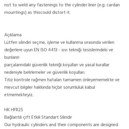
not to weld any fastenings to the cylinder liner (e.g. cardan
mountings) as thiscould distort it.
Açıklama
Lütfen silindiri seçme, işleme ve kullanma sırasında verilen
değerlere uyun EN ISO 4413 - sıvı tekniği tesislerindeki ve
bunların
parçalarındaki güvenlik tekniği koşulları ve yasal kurallar
nedeniyle belirlemeler ve güvenlik koşulları.
Titiz kontrole rağmen hataları tamamen önleyememekte ve
mevcut bilgiler hakkında hiçbir sorumluluk kabul
etmemekteyiz.
HK HFR2S
Bağlantılı çift Etkili Standart Silindir
Our hydraulic cylinders and their components are designed