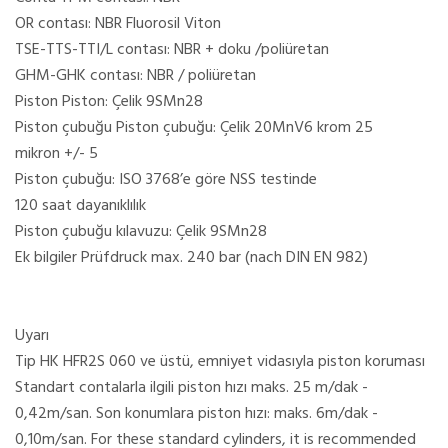
OR contası: NBR Fluorosil Viton
TSE-TTS-TTI/L contası: NBR + doku /poliüretan
GHM-GHK contası: NBR / poliüretan
Piston Piston: Çelik 9SMn28
Piston çubuğu Piston çubuğu: Çelik 20MnV6 krom 25
mikron +/- 5
Piston çubuğu: ISO 3768’e göre NSS testinde
120 saat dayanıklılık
Piston çubuğu kılavuzu: Çelik 9SMn28
Ek bilgiler Prüfdruck max. 240 bar (nach DIN EN 982)
Uyarı
Tip HK HFR2S 060 ve üstü, emniyet vidasıyla piston koruması
Standart contalarla ilgili piston hızı maks. 25 m/dak -
0,42m/san. Son konumlara piston hızı: maks. 6m/dak -
0,10m/san. For these standard cylinders, it is recommended