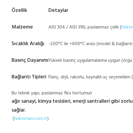
Özellik
Detaylar
Malzeme
AISI 304 / AISI 316L paslanmaz çelik (
hidro
Sıcaklık Aralığı
-200°C ile +600°C arası (model & bağlantı ş
Basınç Dayanımı
Yüksek basınç uygulamalarına uygun (örgü ya
Bağlantı Tipleri
Flanş, dişli, rakorlu, kaynaklı uç seçenekleri (
Bu teknik yapı, paslanmaz flex hortumun
ağır sanayi, kimya tesisleri, enerji santralleri gibi z
sağlar.
(
hidroman.com.tr
)