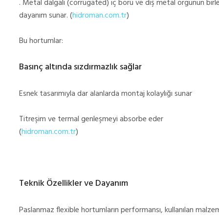
. Metal dalgalı (corrugated) iç boru ve dış metal örgünün bir
dayanım sunar. (
hidroman.com.tr
)
Bu hortumlar:
Basınç altında sızdırmazlık sağlar
Esnek tasarımıyla dar alanlarda montaj kolaylığı sunar
Titreşim ve termal genleşmeyi absorbe eder
(
hidroman.com.tr
)
Teknik Özellikler ve Dayanım
Paslanmaz flexible hortumların performansı, kullanılan malzeme