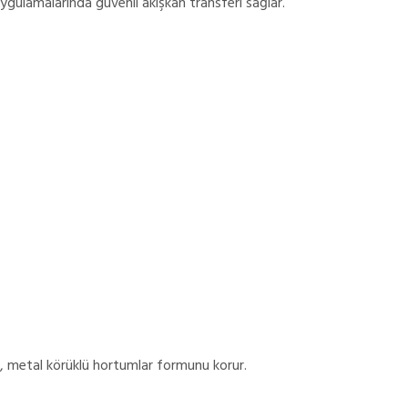
uygulamalarında güvenli akışkan transferi sağlar.
, metal körüklü hortumlar formunu korur.