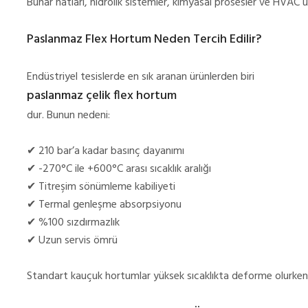
Buhar hatları, hidrolik sistemler, kimyasal prosesler ve HVAC 
Paslanmaz Flex Hortum Neden Tercih Edilir?
Endüstriyel tesislerde en sık aranan ürünlerden biri
paslanmaz çelik flex hortum
dur. Bunun nedeni:
✔
210 bar’a kadar basınç dayanımı
✔
-270°C ile +600°C arası sıcaklık aralığı
✔
Titreşim sönümleme kabiliyeti
✔
Termal genleşme absorpsiyonu
✔
%100 sızdırmazlık
✔
Uzun servis ömrü
Standart kauçuk hortumlar yüksek sıcaklıkta deforme olurken