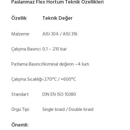
Paslanmaz Flex Hortum Teknik Özellikleri
Özellik
Teknik Değer
Malzeme
AISI 304 / AISI 316
Çalışma Basıncı
0,1 – 210 bar
Patlama Basıncı
Nominal değerin ~4 katı
Çalışma Sıcaklığı
-270°C / +600°C
Standart
DIN EN ISO 10380
Örgü Tipi
Single braid / Double braid
Önemli: