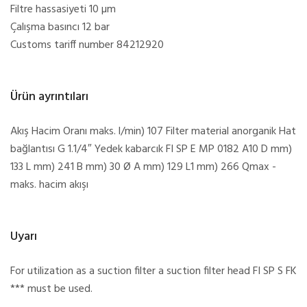
Filtre hassasiyeti 10 µm
Çalışma basıncı 12 bar
Customs tariff number 84212920
Ürün ayrıntıları
Akış Hacim Oranı maks. l/min) 107 Filter material anorganik Hat
bağlantısı G 1.1/4″ Yedek kabarcık FI SP E MP 0182 A10 D mm)
133 L mm) 241 B mm) 30 Ø A mm) 129 L1 mm) 266 Qmax -
maks. hacim akışı
Uyarı
For utilization as a suction filter a suction filter head FI SP S FK
*** must be used.