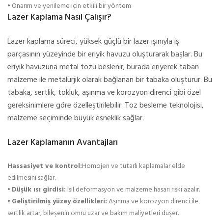
• Onarım ve yenileme için etkili bir yöntem
Lazer Kaplama Nasıl Çalışır?
Lazer kaplama süreci, yüksek güçlü bir lazer ışınıyla iş
parçasının yüzeyinde bir eriyik havuzu oluşturarak başlar. Bu
eriyik havuzuna metal tozu beslenir; burada eriyerek taban
malzeme ile metalürjik olarak bağlanan bir tabaka oluşturur. Bu
tabaka, sertlik, tokluk, aşınma ve korozyon direnci gibi özel
gereksinimlere göre özelleştirilebilir. Toz besleme teknolojisi,
malzeme seçiminde büyük esneklik sağlar.
Lazer Kaplamanın Avantajları
Hassasiyet ve kontrol:
Homojen ve tutarlı kaplamalar elde
edilmesini sağlar.
•
Düşük ısı girdisi:
Isıl deformasyon ve malzeme hasarı riski azalır.
•
Geliştirilmiş yüzey özellikleri:
Aşınma ve korozyon direnci ile
sertlik artar, bileşenin ömrü uzar ve bakım maliyetleri düşer.