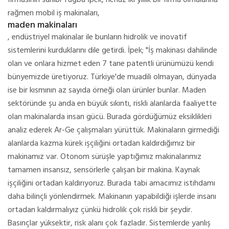
firmasının sahibi Tuğba İpek, henüz iki yıllık bir firma olmalarına
rağmen mobil iş makinaları,
maden makinaları
, endüstriyel makinalar ile bunların hidrolik ve inovatif
sistemlerini kurduklarını dile getirdi. İpek; "İş makinası dahilinde
olan ve onlara hizmet eden 7 tane patentli ürünümüzü kendi
bünyemizde üretiyoruz. Türkiye'de muadili olmayan, dünyada
ise bir kısmının az sayıda örneği olan ürünler bunlar. Maden
sektöründe şu anda en büyük sıkıntı, riskli alanlarda faaliyette
olan makinalarda insan gücü. Burada gördüğümüz eksiklikleri
analiz ederek Ar-Ge çalışmaları yürüttük. Makinaların girmediği
alanlarda kazma kürek işçiliğini ortadan kaldırdığımız bir
makinamız var. Otonom sürüşle yaptığımız makinalarımız
tamamen insansız, sensörlerle çalışan bir makina. Kaynak
işçiliğini ortadan kaldırıyoruz. Burada tabi amacımız istihdamı
daha bilinçli yönlendirmek. Makinanın yapabildiği işlerde insanı
ortadan kaldırmalıyız çünkü hidrolik çok riskli bir şeydir.
Basınçlar yüksektir, risk alanı çok fazladır. Sistemlerde yanlış