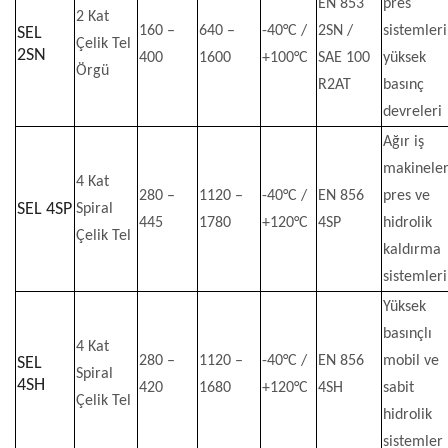
EN 853
pres
2 Kat
160 –
640 –
-40°C /
2SN /
sistemleri
SEL
Çelik Tel
2SN
400
1600
+100°C
SAE 100
yüksek
Örgü
R2AT
basınç
devreleri
Ağır iş
makineler
4 Kat
280 –
1120 –
-40°C /
EN 856
pres ve
SEL 4SP
Spiral
445
1780
+120°C
4SP
hidrolik
Çelik Tel
kaldırma
sistemleri
Yüksek
basınçlı
4 Kat
280 –
1120 –
-40°C /
EN 856
mobil ve
SEL
Spiral
4SH
420
1680
+120°C
4SH
sabit
Çelik Tel
hidrolik
sistemler