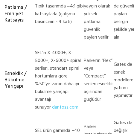
Tipik tasarımda ~4:1 gibi
yaygın olarak
de güvenl
Patlama /
Emniyet
katsayılarla (çalışma
yüksek
payları
Katsayısı
basıncının ~4 katı)
patlama
belirgin
güvenlik
şekilde ye
payları verilir
alır
SEL’in X-4000+, X-
5000+, X-6000+ spiral
Parker’ın “Flex”
Gates de
serileri, standart spiral
veya
esnek
Esneklik /
hortumlara göre
“Compact”
Bükülme
modellere
%50’ye varan daha iyi
serileri esneklik
Yarıçapı
yatırım
bükülme yarıçapı
açısından
yapmıştır
avantajı
güçlüdür
sunuyor
danfoss.com
Gates de
Parker
SEL ürün gamında –40
değişik