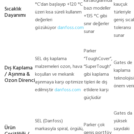
kataloglarında
°C’dan başlayıp +120 °C
kauçuk
bazı modeller
Sıcaklık
üzeri kısa süreli kullanım
türleriyle
Dayanımı
+135 °C gibi
değerleri
geniş sıcak
sınır değerler
gözüküyor
danfoss.com
toleransı
sunar
sunar
Parker
SEL dış kaplama
“ToughCover”,
Gates de
malzemeleri ozon, hava
“SuperTough”
Dış Kaplama
kaplama
/ Aşınma &
koşulları ve mekanik
gibi kaplama
teknolojis
Ozon Direnci
aşınmaya karşı optimize
tipleri ile dış
önem veri
edilmiştir
danfoss.com
etkilere karşı
güçlüdür
Gates da
SEL (Danfoss)
yüksek
Parker çok
Ürün
markasıyla spiral, örgülü,
sayıdaki
geniş portföy