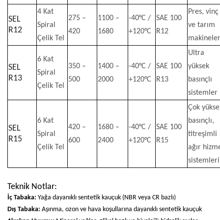
4 Kat
Pres, vinç
275 –
1100 –
-40°C /
SAE 100
SEL
Spiral
ve tarım
R12
420
1680
+120°C
R12
Çelik Tel
makineler
Ultra
6 Kat
350 –
1400 –
-40°C /
SAE 100
yüksek
SEL
Spiral
R13
500
2000
+120°C
R13
basınçlı
Çelik Tel
sistemler
Çok yükse
6 Kat
basınçlı,
420 –
1680 –
-40°C /
SAE 100
SEL
Spiral
titreşimli
R15
600
2400
+120°C
R15
Çelik Tel
ağır hizm
sistemleri
Teknik Notlar:
İç Tabaka:
Yağa dayanıklı sentetik kauçuk (NBR veya CR bazlı)
Dış Tabaka:
Aşınma, ozon ve hava koşullarına dayanıklı sentetik kauçuk