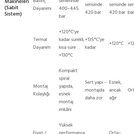
Basınç
serilerinde
Makineleri
serisinde
serisinde
ser
(Sabit
Dayanımı
400–445
420 bar
420 bar
ba
Sistem)
bar
+120°C’ye
Termal
kadar sürekli,
+135°C’ye
+120°C
+1
Dayanım
kısa süre
kadar
+130°C
Kompakt
spiral
Sert yapı –
Esnek,
Montaj
yapıda,
montajda
ancak
Or
Kolaylığı
esnek
daha zor
ağır
montaj
imkânı
Yüksek
Fiyat /
performansa
Orta–