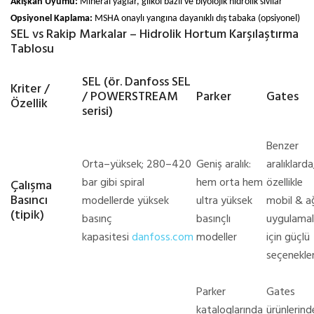
Akışkan Uyumu:
Mineral yağlar, glikol bazlı ve biyolojik hidrolik sıvılar
Opsiyonel Kaplama:
MSHA onaylı yangına dayanıklı dış tabaka (opsiyonel)
SEL vs Rakip Markalar – Hidrolik Hortum Karşılaştırma
Tablosu
SEL (ör. Danfoss SEL
Kriter /
/ POWERSTREAM
Parker
Gates
Özellik
serisi)
Benzer
Orta–yüksek; 280–420
Geniş aralık:
aralıklarda
bar gibi spiral
hem orta hem
özellikle
Çalışma
Basıncı
modellerde yüksek
ultra yüksek
mobil & ağ
(tipik)
basınç
basınçlı
uygulamal
kapasitesi
danfoss.com
modeller
için güçlü
seçenekle
Parker
Gates
kataloglarında
ürünlerind