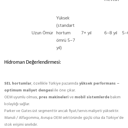
Yüksek
(standart
Uzun Ömür
hortum
7+ yıl
6–8 yıl
5–6
ömrü 5–7
yıl)
Hidroman Değerlendirmesi:
SEL hortumlar
, özellikle Türkiye pazarında
yüksek performans –
optimum maliyet dengesi
ile öne çıkar.
OEM uyumlu olması,
pres makineleri
ve
mobil sistemlerde
bakım
kolaylığı sağlar.
Parker ve Gates üst segmenttir ancak fiyat/servis maliyeti yüksektir.
Manuli / Alfagomma, Avrupa OEM sektöründe güçlü olsa da Türkiye’de
stok erişimi sınırlıdır.