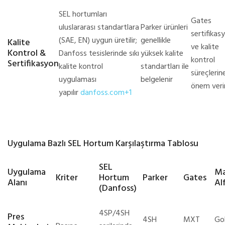
SEL hortumları
Gates
uluslararası standartlara
Parker ürünleri
sertifikas
(SAE, EN) uygun üretilir;
genellikle
Kalite
ve kalite
Kontrol &
Danfoss tesislerinde sıkı
yüksek kalite
kontrol
Sertifikasyon
kalite kontrol
standartları ile
süreçlerin
uygulaması
belgelenir
önem veri
yapılır
danfoss.com+1
Uygulama Bazlı SEL Hortum Karşılaştırma Tablosu
SEL
Uygulama
Ma
Kriter
Hortum
Parker
Gates
Alanı
Al
(Danfoss)
4SP/4SH
Pres
4SH
MXT
Go