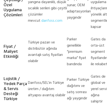
Çeşitliliği /
yangına dayanıklı, düşük
uygulama
Özel
sunar; OEM
sıcaklık serileri gibi çeşitli
ihtiyaçları
Uygulama
adaptasyonları
çözümler
yönelik alt
Çözümleri
yaygındır
mevcut
danfoss.com
segmentle
kapsar
Parker
Gates da
Türkiye pazarı ve
genellikle
orta-üst
Fiyat /
distribütör ağında
Maliyet
“premium
segment
avantajlı satış fiyatları
Etkinliği
marka” fiyat
fiyatlandı
olabilir
bandında
ile rekabe
Gates de
Lojistik /
Parker Türkiye
Danfoss/SEL’in Türkiye
global ve
Yedek Parça
dağıtımı ve
& Servis
üretim / dağıtım
yerel servi
satış sonrası
Desteği
altyapısı avantaj olabilir
ağına
ağı yaygındır
Türkiye
sahiptir