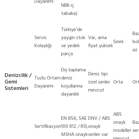
Dayanımı
NBR iç
tabaka)
Türkiye’de
Baz
Servis
yaygın stok
Var, ama
Sınırlı
bö
Kolaylığı
ve yedek
fiyat yüksek
az
parça
Dış kaplama
Deniz tipi
Denizcilik /
Tuzlu Ortam
deniz
Gemi
özel seriler
Orta
Or
Dayanımı
koşullarına
Sistemleri
mevcut
dayanıklı
ABS
EN 856, SAE
DNV / ABS
onaylı
Baz
Sertifikasyon
100 R12 / R13,
onaylı
modeller
ser
MSHA onaylı
seriler var
mevcut