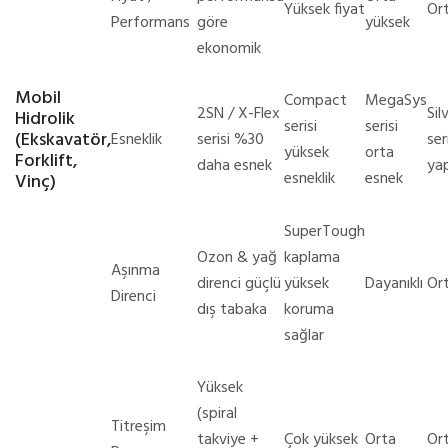
Yüksek fiyat
Or
Performans
göre
yüksek
ekonomik
Mobil
Compact
MegaSys
2SN / X-Flex
Sil
Hidrolik
serisi
serisi
(Ekskavatör,
Esneklik
serisi %30
ser
yüksek
orta
Forklift,
daha esnek
yap
esneklik
esnek
Vinç)
SuperTough
Ozon & yağ
kaplama
Aşınma
direnci güçlü
yüksek
Dayanıklı
Or
Direnci
dış tabaka
koruma
sağlar
Yüksek
(spiral
Titreşim
takviye +
Çok yüksek
Orta
Or