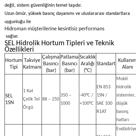
değil, sistem güvenliğinin temel taşıdır.
Uzun ömür, yüksek basınç dayanımı ve uluslararası standartlara
uygunluğu ile
Hidroman müşterilerine kesintisiz performans
sağlar.
SEL Hidrolik Hortum Tipleri ve Teknik
Özellikleri
Çalışma
Patlama
Sıcaklık
Hortum
Takviye
Kullanı
Basıncı
Basıncı
Aralığı
Standart
Tipi
Katmanı
Alanı
(bar)
(bar)
(°C)
Mobil
EN 853
hidrolik
1 Kat
350 –
-40°C /
1SN /
sistemler,
SEL
Çelik Tel
88 – 250
1SN
1000
+100°C
SAE 100
düşük
Örgü
R1AT
basınç
hatları
Endüstriy