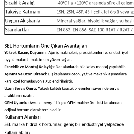
Sıcaklık Aralığı
-40°C ila +120°C arasında sürekli çalış
Takviye Katmanı
1SN, 2SN, 4SP, 4SH çelik tel örgü veya s
Uygun Akışkanlar
Mineral yağlar, biyolojik yağlar, su bazlı 
Standartlar
EN 853, EN 856, SAE 100 R1AT / R2AT / R
SEL Hortumların Öne Çıkan Avantajları
Yüksek Basınç Dayanımı:
Ağır iş makineleri, pres sistemleri ve endüstriyel
uygulamalarda maksimum güven sağlar.
Esneklik ve Montaj Kolaylığı:
Dar alanlarda bile kolay montaj yapılabilir.
Aşınma ve Ozon Direnci:
Dış kaplaması ozon, yağ ve mekanik aşınmalara
karşı özel formülasyonla güçlendirilmiştir.
Uzun Servis Ömrü:
Yüksek kaliteli kauçuk bileşenleri sayesinde servis
aralıklarını uzatır.
OEM Uyumlu:
Avrupa menşeli birçok OEM makine üreticisi tarafından
orijinal hortum olarak tercih edilir.
Kullanım Alanları
SEL marka hidrolik hortumlar, geniş bir endüstriyel yelpazede
kullanılabilir: