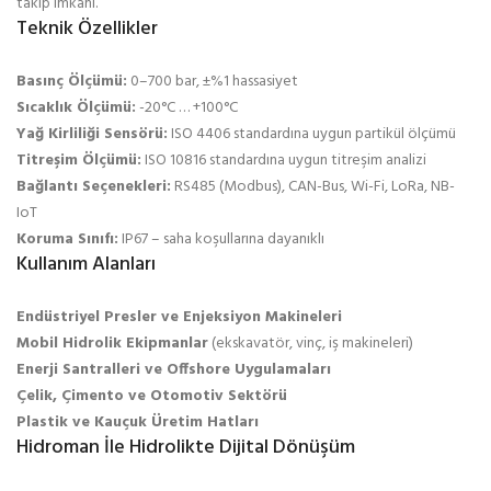
takip imkânı.
Teknik Özellikler
Basınç Ölçümü:
0–700 bar, ±%1 hassasiyet
Sıcaklık Ölçümü:
-20°C … +100°C
Yağ Kirliliği Sensörü:
ISO 4406 standardına uygun partikül ölçümü
Titreşim Ölçümü:
ISO 10816 standardına uygun titreşim analizi
Bağlantı Seçenekleri:
RS485 (Modbus), CAN-Bus, Wi-Fi, LoRa, NB-
IoT
Koruma Sınıfı:
IP67 – saha koşullarına dayanıklı
Kullanım Alanları
Endüstriyel Presler ve Enjeksiyon Makineleri
Mobil Hidrolik Ekipmanlar
(ekskavatör, vinç, iş makineleri)
Enerji Santralleri ve Offshore Uygulamaları
Çelik, Çimento ve Otomotiv Sektörü
Plastik ve Kauçuk Üretim Hatları
Hidroman İle Hidrolikte Dijital Dönüşüm