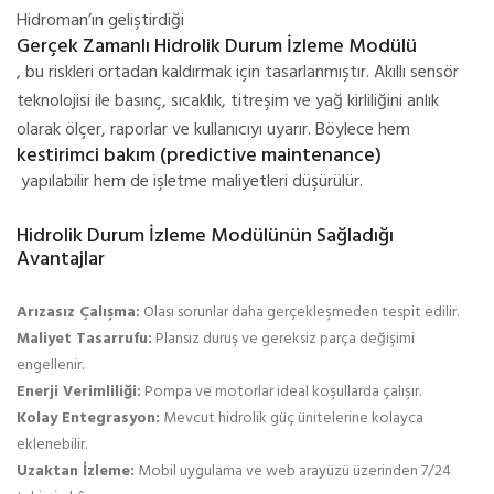
Hidroman’ın geliştirdiği
Gerçek Zamanlı Hidrolik Durum İzleme Modülü
, bu riskleri ortadan kaldırmak için tasarlanmıştır. Akıllı sensör
teknolojisi ile basınç, sıcaklık, titreşim ve yağ kirliliğini anlık
olarak ölçer, raporlar ve kullanıcıyı uyarır. Böylece hem
kestirimci bakım (predictive maintenance)
yapılabilir hem de işletme maliyetleri düşürülür.
Hidrolik Durum İzleme Modülünün Sağladığı
Avantajlar
Arızasız Çalışma:
Olası sorunlar daha gerçekleşmeden tespit edilir.
Maliyet Tasarrufu:
Plansız duruş ve gereksiz parça değişimi
engellenir.
Enerji Verimliliği:
Pompa ve motorlar ideal koşullarda çalışır.
Kolay Entegrasyon:
Mevcut hidrolik güç ünitelerine kolayca
eklenebilir.
Uzaktan İzleme:
Mobil uygulama ve web arayüzü üzerinden 7/24