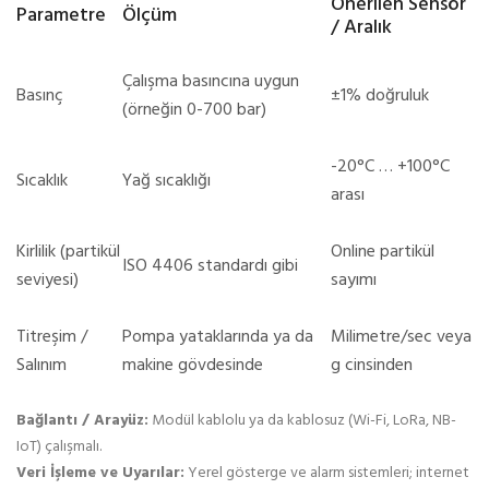
Önerilen Sensör
Parametre
Ölçüm
/ Aralık
Çalışma basıncına uygun
Basınç
±1% doğruluk
(örneğin 0-700 bar)
-20°C … +100°C
Sıcaklık
Yağ sıcaklığı
arası
Kirlilik (partikül
Online partikül
ISO 4406 standardı gibi
seviyesi)
sayımı
Titreşim /
Pompa yataklarında ya da
Milimetre/sec veya
Salınım
makine gövdesinde
g cinsinden
Bağlantı / Arayüz:
Modül kablolu ya da kablosuz (Wi-Fi, LoRa, NB-
IoT) çalışmalı.
Veri İşleme ve Uyarılar:
Yerel gösterge ve alarm sistemleri; internet