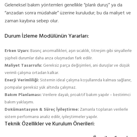
Geleneksel bakım yöntemleri genellikle “planlı duruş” ya da
“arızadan sonra müdahale” üzerine kuruludur; bu da maliyet ve
zaman kaybına sebep olur.
Durum İzleme Modülünün Yararları:
Erken Uyarı:
Basınç anormallikleri, aşırı sıcaklık, titreşim gibi sinyallerle
şüpheli durumlar daha arıza oluşmadan fark edilir.
Maliyet Tasarrufu:
Gereksiz parça değişimleri, ani duruşlar ve düşük
verimli çalışma ortadan kalkar.
Enerji Verimliliği:
Sistemin ideal çalışma koşullarında kalması sağlanır,
pompalar gereksiz yük altında çalışmaz.
Bakım Planlaması:
Verilere dayalı, proaktif bakım yapılır – kestirimci
bakım yaklaşımı.
Dokümantasyon & Süreç İyileştirme:
Zamanla toplanan verilerle
sistem performansı analiz edilir, iyileştirmeler yapılır.
Teknik Özellikler ve Kurulum Önerileri: