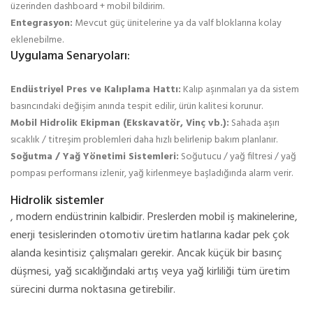
üzerinden dashboard + mobil bildirim.
Entegrasyon:
Mevcut güç ünitelerine ya da valf bloklarına kolay
eklenebilme.
Uygulama Senaryoları:
Endüstriyel Pres ve Kalıplama Hattı:
Kalıp aşınmaları ya da sistem
basıncındaki değişim anında tespit edilir, ürün kalitesi korunur.
Mobil Hidrolik Ekipman (Ekskavatör, Vinç vb.):
Sahada aşırı
sıcaklık / titreşim problemleri daha hızlı belirlenip bakım planlanır.
Soğutma / Yağ Yönetimi Sistemleri:
Soğutucu / yağ filtresi / yağ
pompası performansı izlenir, yağ kirlenmeye başladığında alarm verir.
Hidrolik sistemler
, modern endüstrinin kalbidir. Preslerden mobil iş makinelerine,
enerji tesislerinden otomotiv üretim hatlarına kadar pek çok
alanda kesintisiz çalışmaları gerekir. Ancak küçük bir basınç
düşmesi, yağ sıcaklığındaki artış veya yağ kirliliği tüm üretim
sürecini durma noktasına getirebilir.