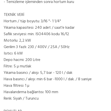
- Temizleme işleminden sonra hortum kuru
TEKNİK VERİ
Hortum / tüp boyutu: 3/16 "- 1 1/4"
Yıkama kapasitesi: 240 adet / saat'e kadar
Saflık seviyesi: min. ISO4406 kodu 16/12
Motorlu: 2,2 kW
Gerilim 3 fazlı: 230 / 400V / 25A / 50Hz
Isıtıcı: 6 kW
Depo hacmi: 200 Litre
Filtre: 5 µ mutlak
Yıkama basıncı / akışı: 5,7 bar - 120 l / dak
Hava basıncı / akışı: min 6 bar -1000 l / dak. / 8 saniye
Hava filtresi: 1 µ
Havalandırma bağlantısı: 100 mm
Renk: Siyah / Turuncu