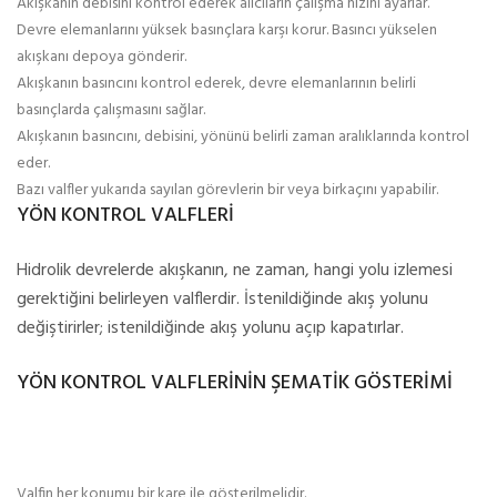
Akışkanın debisini kontrol ederek alıcıların çalışma hızını ayarlar.
Devre elemanlarını yüksek basınçlara karşı korur. Basıncı yükselen
akışkanı depoya gönderir.
Akışkanın basıncını kontrol ederek, devre elemanlarının belirli
basınçlarda çalışmasını sağlar.
Akışkanın basıncını, debisini, yönünü belirli zaman aralıklarında kontrol
eder.
Bazı valfler yukarıda sayılan görevlerin bir veya birkaçını yapabilir.
YÖN KONTROL VALFLERİ
Hidrolik devrelerde akışkanın, ne zaman, hangi yolu izlemesi
gerektiğini belirleyen valflerdir. İstenildiğinde akış yolunu
değiştirirler; istenildiğinde akış yolunu açıp kapatırlar.
YÖN KONTROL VALFLERİNİN ŞEMATİK GÖSTERİMİ
Valfin her konumu bir kare ile gösterilmelidir.