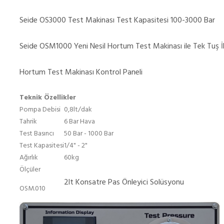
Seide OS3000 Test Makinası Test Kapasitesi 100-3000 Bar
Seide OSM1000 Yeni Nesil Hortum Test Makinası ile Tek Tuş İle
Hortum Test Makinası Kontrol Paneli
Teknik Özellikler
Pompa Debisi
0,8lt/dak
Tahrik
6 Bar Hava
Test Basıncı
50 Bar - 1000 Bar
Test Kapasitesi
1/4" - 2"
Ağırlık
60kg
Ölçüler
2lt Konsatre Pas Önleyici Solüsyonu
OSM.010