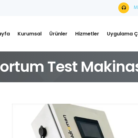
Mü
ayfa
Kurumsal
Ürünler
Hizmetler
Uygulama Ç
Hortum Test Makina