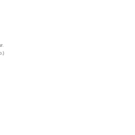
r.
b.)