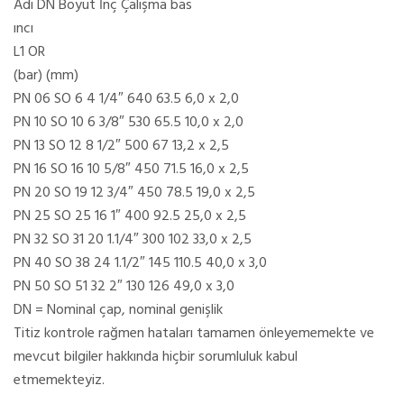
Adı DN Boyut İnç Çalışma bas
ıncı
L1 OR
(bar) (mm)
PN 06 SO 6 4 1/4″ 640 63.5 6,0 x 2,0
PN 10 SO 10 6 3/8″ 530 65.5 10,0 x 2,0
PN 13 SO 12 8 1/2″ 500 67 13,2 x 2,5
PN 16 SO 16 10 5/8″ 450 71.5 16,0 x 2,5
PN 20 SO 19 12 3/4″ 450 78.5 19,0 x 2,5
PN 25 SO 25 16 1″ 400 92.5 25,0 x 2,5
PN 32 SO 31 20 1.1/4″ 300 102 33,0 x 2,5
PN 40 SO 38 24 1.1/2″ 145 110.5 40,0 x 3,0
PN 50 SO 51 32 2″ 130 126 49,0 x 3,0
DN = Nominal çap, nominal genişlik
Titiz kontrole rağmen hataları tamamen önleyememekte ve
mevcut bilgiler hakkında hiçbir sorumluluk kabul
etmemekteyiz.