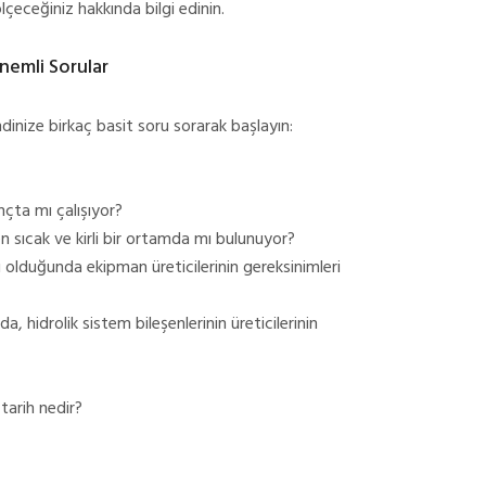
ölçeceğiniz hakkında bilgi edinin.
emli Sorular
inize birkaç basit soru sorarak başlayın:
çta mı çalışıyor?
n sıcak ve kirli bir ortamda mı bulunuyor?
u olduğunda ekipman üreticilerinin gereksinimleri
a, hidrolik sistem bileşenlerinin üreticilerinin
tarih nedir?