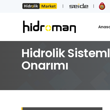
Anas
Hidrolik Sisteml
Onarımı