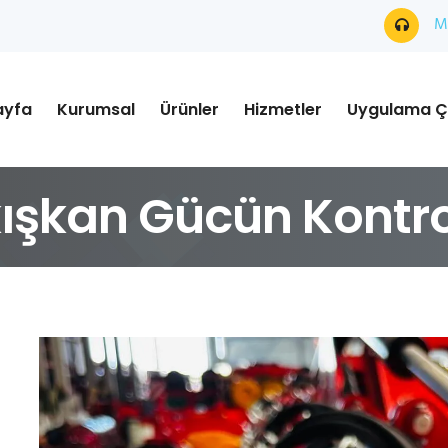
Mü
ayfa
Kurumsal
Ürünler
Hizmetler
Uygulama Ç
Akışkan Gücün Kontr