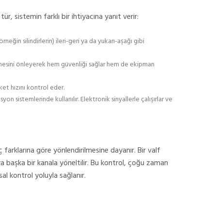
 tür, sistemin farklı bir ihtiyacına yanıt verir:
neğin silindirlerin) ileri-geri ya da yukarı-aşağı gibi
geçmesini önleyerek hem güvenliği sağlar hem de ekipman
eket hızını kontrol eder.
n sistemlerinde kullanılır. Elektronik sinyallerle çalışırlar ve
ç farklarına göre yönlendirilmesine dayanır. Bir valf
veya başka bir kanala yöneltilir. Bu kontrol, çoğu zaman
l kontrol yoluyla sağlanır.