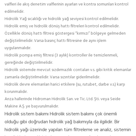
valfleri ile akış denetim valflerinin ayarları ve kontra somunları kontrol
edilmelidir.
Hidrolik Yağ sıcaklığı ve hidrolik yağ seviyesi kontrol edilmelidir.
Hidrolik emiş ve hidrolik dönüş hattı filtreleri kontrol edilmelidir.
Özellikle dönüş hattı filtresi göstergesi “kırmızı” bölgeye gelmeden
değiştirilmelidir. Varsa basınç hattı filtresine de aynı işlem
uygulanmalıdır.
Hidrolik pompa emiş filtresi (3 aylık) kontroller ile temizlenmeli,
gereğinde değiştirilmelidir.
Hidrolik sistemde mevcut sızdırmazlık contaları v.s. gibi kritik elemanlar
zamanla değiştirilmelidir. Varsa sızıntılar giderilmelidir.
Hidrolik devre elemanları harici etkilere (su, rutubet, darbe v.s.) karşı
korunmalıdır.
Arıza hallerinde Hidroman Hidrolik San. ve Tic. Ltd. Şti. veya Seide
Makine A.Ş. ye başvurulmalıdır.
Hidrolik sistem bakımı Hidrolik sistem bakımı çok önemli
olduğu gibi doğrudan hidrolik yağ bakımıyla da ilgilidir. Bir
hidrolik yağı üzerinde yapılan tüm filtreleme ve analiz, sistemin