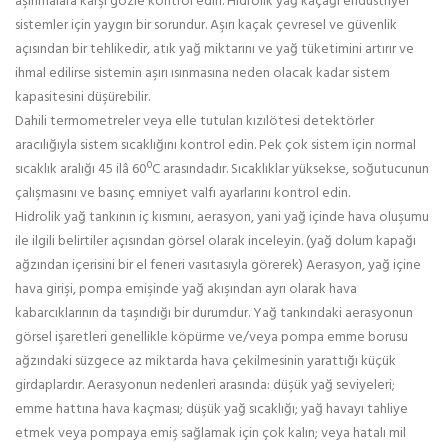
aşınmalara karşı gözle kontrol edin. Hidrolik yağ kaçağı endüstriyel
sistemler için yaygın bir sorundur. Aşırı kaçak çevresel ve güvenlik
açısından bir tehlikedir, atık yağ miktarını ve yağ tüketimini artırır ve
ihmal edilirse sistemin aşırı ısınmasına neden olacak kadar sistem
kapasitesini düşürebilir.
Dahili termometreler veya elle tutulan kızılötesi detektörler
aracılığıyla sistem sıcaklığını kontrol edin. Pek çok sistem için normal
sıcaklık aralığı 45 ilâ 60ºC arasındadır. Sıcaklıklar yüksekse, soğutucunun
çalışmasını ve basınç emniyet valfı ayarlarını kontrol edin.
Hidrolik yağ tankının iç kısmını, aerasyon, yani yağ içinde hava oluşumu
ile ilgili belirtiler açısından görsel olarak inceleyin. (yağ dolum kapağı
ağzından içerisini bir el feneri vasıtasıyla görerek) Aerasyon, yağ içine
hava girişi, pompa emişinde yağ akışından ayrı olarak hava
kabarcıklarının da taşındığı bir durumdur. Yağ tankındaki aerasyonun
görsel işaretleri genellikle köpürme ve/veya pompa emme borusu
ağzındaki süzgece az miktarda hava çekilmesinin yarattığı küçük
girdaplardır. Aerasyonun nedenleri arasında: düşük yağ seviyeleri;
emme hattına hava kaçması; düşük yağ sıcaklığı; yağ havayı tahliye
etmek veya pompaya emiş sağlamak için çok kalın; veya hatalı mil