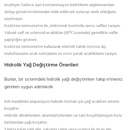
inceleyin. Sadece aşırı kontaminasyon belirtilerini algılamasından
dolayı görsel incelemeden elde edilecek sonucun sınırlı olduğunu
unutmayın.
Kızılötesi termometre ile, elektronik kontrollu servo valfleri tarayın.
Yüksek valf ve solenoid sıcaklıkları (65ºC üzerinde) genellikle valfin
yapıştığını gösterir.
Kızılötesi termometre kullanarak elektrik tahrik motoru dış
muhafazasının sıcak noktalarını ve rotor yatak sıcaklıklarını tarayın.
Hidrolik Yağ Değiştirme Önerileri
Bunlar, bir sistemdeki hidrolik yağı değiştirirken takip etmeniz
gereken uygun adımlardır.
Kirli maddeleri süspansiyon halinde tutmak için yağ sıcakken sistemi
boşaltın.
Hidrolik silindirlerden, akümülatörlerden ve tam boşaltılamayan boru
hatlarından yağı boşaltın.
Tankta kalan yağı silin, vakumla çekin veya pompa ile dışarı alın.