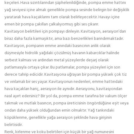
keçeleri. Hava sızıntılarından şüphelenildiğinde, pompa emme hattını
yağ seviyesi içine almak genellikle pompa sesinde belirgin bir değişiklik
yaratarak hava kaçaklarını tam olarak belirleyecektir. Havayı içine
emen bir pompa çakılları çalkalıyormuş gibi ses çıkarır.
Kavitasyon belirtileri için pompayı dinleyin. Kavitasyon, aerasyon’dan
biraz daha fazla karmaşıktır, ama bazı benzerlikleri barındırmaktadır.
Kavitasyon, pompanın emme anındaki basıncının anlık olarak
düşmesiyle hidrolik yağdaki çözülmüş havanın kabarcıklar halinde
serbest kalması ve ardından metal yüzeylerde deşarj olarak
patlamasıyla ortaya çıkar. Bu patlamalar, pompa yüzeyleri için son
derece tahrip edicidir. Kavitasyona uğrayan bir pompa yüksek çok tiz
ve vınlamalı bir ses yayar. Kavitasyonun nedenleri, emme hattındaki
hava kaçakları hariç, aerasyon ile aynıdır. Aerasyonu, kavitasyondan
nasıl ayırt edersiniz? Bir yol da, pompa emme tarafına bir vakum ölçer
takmak ve mutlak basıncın, pompa üreticisinin öngördüğüne eşit veya
ondan daha yüksek olduğundan emin olmaktır. Yağ tankındaki
köpüklenme, genellikle yağa aerasyon şeklinde hava girişinin
belirtisidir.
Renk, kirlenme ve koku belirtileri için küçük bir yağ numunesini