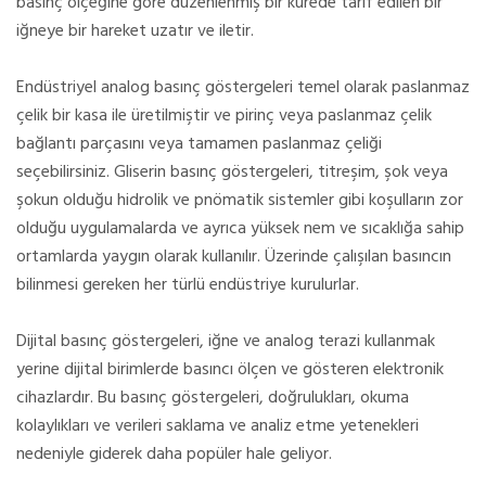
basınç ölçeğine göre düzenlenmiş bir kürede tarif edilen bir
iğneye bir hareket uzatır ve iletir.
Endüstriyel analog basınç göstergeleri temel olarak paslanmaz
çelik bir kasa ile üretilmiştir ve pirinç veya paslanmaz çelik
bağlantı parçasını veya tamamen paslanmaz çeliği
seçebilirsiniz. Gliserin basınç göstergeleri, titreşim, şok veya
şokun olduğu hidrolik ve pnömatik sistemler gibi koşulların zor
olduğu uygulamalarda ve ayrıca yüksek nem ve sıcaklığa sahip
ortamlarda yaygın olarak kullanılır. Üzerinde çalışılan basıncın
bilinmesi gereken her türlü endüstriye kurulurlar.
Dijital basınç göstergeleri, iğne ve analog terazi kullanmak
yerine dijital birimlerde basıncı ölçen ve gösteren elektronik
cihazlardır. Bu basınç göstergeleri, doğrulukları, okuma
kolaylıkları ve verileri saklama ve analiz etme yetenekleri
nedeniyle giderek daha popüler hale geliyor.