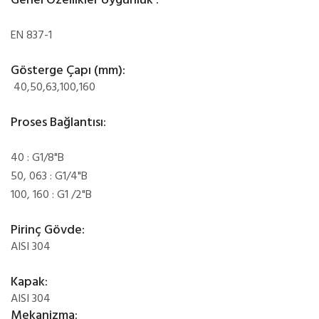
Genel Özellikler Uygunluk :
EN 837-1
Gösterge Çapı (mm):
40,50,63,100,160
Proses Bağlantısı:
40 : G1/8"B
50, 063 : G1/4"B
100, 160 : G1 /2"B
Pirinç Gövde:
AISI 304
Kapak:
AISI 304
Mekanizma: