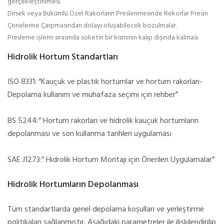
gerçekleştirilmesi.
Dirsek veya Bükümlü Özel Rakorların Preslenmesinde Rekorlar Presin
Çenelerine Çarpmasından dolayı oluşabilecek bozulmalar.
Presleme işlemi sırasında soketin bir kısmının kalıp dışında kalması.
Hidrolik Hortum Standartları
ISO 8331: “Kauçuk ve plastik hortumlar ve hortum rakorları-
Depolama kullanım ve muhafaza seçimi için rehber”
BS 5244:” Hortum rakorları ve hidrolik kauçuk hortumların
depolanması ve son kullanma tarihleri uygulaması
SAE J1273:” Hidrolik Hortum Montajı için Önerilen Uygulamalar”
Hidrolik Hortumların Depolanması
Tüm standartlarda genel depolama koşulları ve yerleştirme
politikaları sağlanmıştır. Aşağıdaki parametreler ile ilişkilendirilip