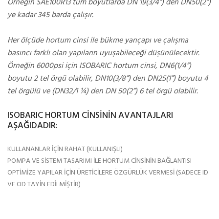
Örneğin SAE100R13 tüm boyutlarda DN 19(3/4”) den DN50(2”)
ye kadar 345 barda çalışır.
Her ölçüde hortum cinsi ile bükme yarıçapı ve çalışma
basıncı farklı olan yapıların uyuşabileceği düşünülecektir.
Örneğin 6000psi için ISOBARIC hortum cinsi, DN6(1/4”)
boyutu 2 tel örgü olabilir, DN10(3/8”) den DN25(1”) boyutu 4
tel örgülü ve (DN32/1 ¼) den DN 50(2”) 6 tel örgü olabilir.
ISOBARIC HORTUM CİNSİNİN AVANTAJLARI
AŞAĞIDADIR:
KULLANANLAR İÇİN RAHAT (KULLANIŞLI)
POMPA VE SİSTEM TASARIMI İLE HORTUM CİNSİNİN BAĞLANTISI
OPTİMİZE YAPILAR İÇİN ÜRETİCİLERE ÖZGÜRLÜK VERMESİ (SADECE ID
VE OD TAYİN EDİLMİŞTİR)