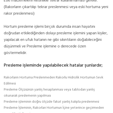
Eski malzemelerin kesinlikle tekrar kullanılmaması gerekir.
(Rakorların çıkartılıp tekrar preslenmesi veya eski hortuma yeni
rakor preslenmesi)
Hortum presleme işlemi birçok durumda insan hayatını
doğrudan etkilediğinden dolayı presleme işlemini yapan kişiler,
yapılacak en ufuk hatanın ne gibi sıkıntıların doğabileceğini
düşünmeli ve Presleme işlemine o derecede özen
göstermelidir.
Presleme işleminde yapılabilecek hatalar şunlardır;
Rakorların Hortuma Preslenmeden Rakorlu Hidrolik Hortumun Sevk
Edilmesi
Presleme Ölçüsünün yanlış hesaplanması veya tablodan yanlış
okunarak preslemenin yapılması
Presleme işleminin doğru ölçüde fakat yanlış kalıpla preslenmesi
Presleme İşleminin, Rakorları Hortumun İçine yeterince geçirmeden