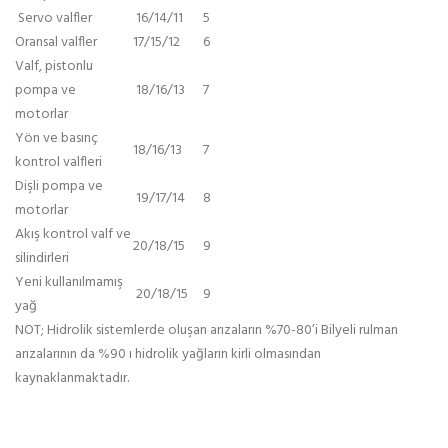
Servo valfler
16/14/11
5
Oransal valfler
17/15/12
6
Valf, pistonlu
pompa ve
18/16/13
7
motorlar
Yön ve basınç
18/16/13
7
kontrol valfleri
Dişli pompa ve
19/17/14
8
motorlar
Akış kontrol valf ve
20/18/15
9
silindirleri
Yeni kullanılmamış
20/18/15
9
yağ
NOT; Hidrolik sistemlerde oluşan arızaların %70-80’i Bilyeli rulman
arızalarının da %90 ı hidrolik yağların kirli olmasından
kaynaklanmaktadır.