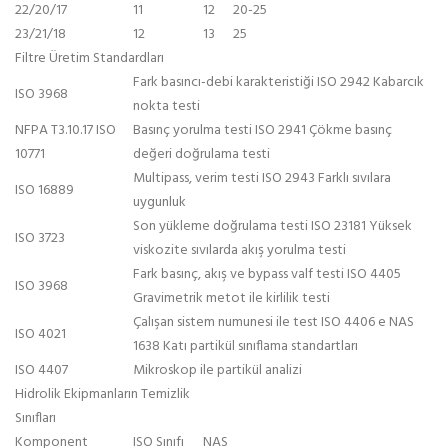
22/20/17
11
12
20-25
23/21/18
12
13
25
Filtre Üretim Standardları
Fark basıncı-debi karakteristiği ISO 2942 Kabarcık
ISO 3968
nokta testi
NFPA T3.10.17 ISO
Basınç yorulma testi ISO 2941 Çökme basınç
10771
değeri doğrulama testi
Multipass, verim testi ISO 2943 Farklı sıvılara
ISO 16889
uygunluk
Son yükleme doğrulama testi ISO 23181 Yüksek
ISO 3723
viskozite sıvılarda akış yorulma testi
Fark basınç, akış ve bypass valf testi ISO 4405
ISO 3968
Gravimetrik metot ile kirlilik testi
Çalışan sistem numunesi ile test ISO 4406 e NAS
ISO 4021
1638 Katı partikül sınıflama standartları
ISO 4407
Mikroskop ile partikül analizi
Hidrolik Ekipmanların Temizlik
Sınıfları
Komponent
ISO Sınıfı
NAS