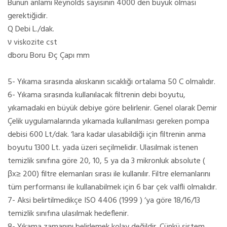
Bunun anlamı Reynolds sayısının 4000 den büyük olması
gerektiğidir.
Q Debi L./dak.
ν viskozite cst
dboru Boru Đç Çapı mm
5- Yıkama sırasında akıskanın sıcaklığı ortalama 50 C olmalıdır.
6- Yıkama sırasında kullanılacak filtrenin debi boyutu,
yıkamadaki en büyük debiye göre belirlenir. Genel olarak Demir
Çelik uygulamalarında yıkamada kullanılması gereken pompa
debisi 600 Lt/dak. ‘lara kadar ulasabildiği için filtrenin anma
boyutu 1300 Lt. yada üzeri seçilmelidir. Ulasılmak istenen
temizlik sınıfına göre 20, 10, 5 ya da 3 mikronluk absolute (
βx≥ 200) filtre elemanları sırası ile kullanılır. Filtre elemanlarını
tüm performansı ile kullanabilmek için 6 bar çek valfli olmalıdır.
7- Aksi belirtilmedikçe ISO 4406 (1999 ) ‘ya göre 18/16/13
temizlik sınıfına ulasılmak hedeflenir.
8- Yıkama zamanını belirlemek kolay değildir. Çünkü sistem