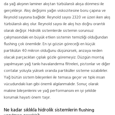
da yağ akışının laminer akıştan türbülanslı akışa dönmesi ile
gerçekleşir. Akış değişimi yağın viskozitesine boru çapına ve
Reynold sayısına bağlıdır. Reynold sayısı 2320 ve üzeri iken akış
türbülanslı akış olur. Reynold sayısı ile akış hızı doğru orantılı
olarak değişir. Hidrolik sistemlerde sistemin sorunsuz
çalışmasındaki en büyük etken sistemin temizliği olduğundan
flushing çok önemlidir. En iyi gözün göreceği en küçük
partikülün 40 mikron olduğunu düşünürsek, arızaya neden
olacak parçacıkları çıplak gözle göremeyiz. Düzgün montaj
yapılmayan yağ tankı havalandırma filtreleri, pistonlar ve diğer
contalar yoluyla yüksek oranda partiküller sisteme sızabilirler.
Yağ bütün sistem bileşenleri ile temasa geçer ve tıpkı insan
vücudundaki kan gibi önemli algılanmalıdır. Sonuç olarak
makine bileşenlerini ve yağ performansını en iyi şekilde
korumak hayati önem taşır.
Ne kadar sıklıkla hidrolik sistemlerin
flushing