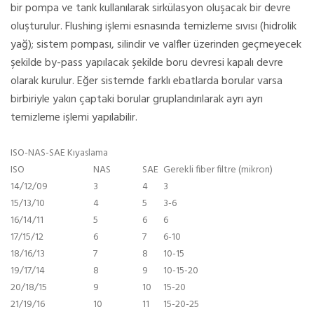
bir pompa ve tank kullanılarak sirkülasyon oluşacak bir devre
oluşturulur. Flushing işlemi esnasında temizleme sıvısı (hidrolik
yağ); sistem pompası, silindir ve valfler üzerinden geçmeyecek
şekilde by-pass yapılacak şekilde boru devresi kapalı devre
olarak kurulur. Eğer sistemde farklı ebatlarda borular varsa
birbiriyle yakın çaptaki borular gruplandırılarak ayrı ayrı
temizleme işlemi yapılabilir.
ISO-NAS-SAE Kıyaslama
ISO
NAS
SAE
Gerekli fiber filtre (mikron)
14/12/09
3
4
3
15/13/10
4
5
3-6
16/14/11
5
6
6
17/15/12
6
7
6-10
18/16/13
7
8
10-15
19/17/14
8
9
10-15-20
20/18/15
9
10
15-20
21/19/16
10
11
15-20-25