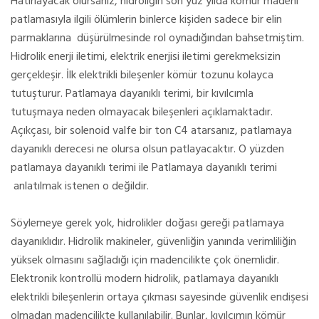
Hatırlayacak olursanız, hidroliğin son yüz yılda kömür madeni
patlamasıyla ilgili ölümlerin binlerce kişiden sadece bir elin
parmaklarına düşürülmesinde rol oynadığından bahsetmiştim.
Hidrolik enerji iletimi, elektrik enerjisi iletimi gerekmeksizin
gerçekleşir. İlk elektrikli bileşenler kömür tozunu kolayca
tutuşturur. Patlamaya dayanıklı terimi, bir kıvılcımla
tutuşmaya neden olmayacak bileşenleri açıklamaktadır.
Açıkçası, bir solenoid valfe bir ton C4 atarsanız, patlamaya
dayanıklı derecesi ne olursa olsun patlayacaktır. O yüzden
patlamaya dayanıklı terimi ile Patlamaya dayanıklı terimi
anlatılmak istenen o değildir.
Söylemeye gerek yok, hidrolikler doğası gereği patlamaya
dayanıklıdır. Hidrolik makineler, güvenliğin yanında verimliliğin
yüksek olmasını sağladığı için madencilikte çok önemlidir.
Elektronik kontrollü modern hidrolik, patlamaya dayanıklı
elektrikli bileşenlerin ortaya çıkması sayesinde güvenlik endişesi
olmadan madencilikte kullanılabilir. Bunlar, kıvılcımın kömür