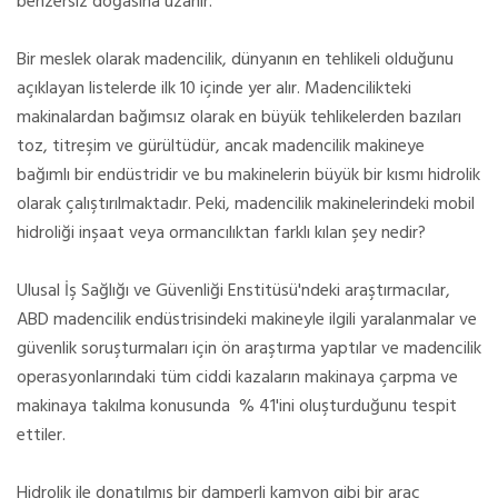
benzersiz doğasına uzanır.
Bir meslek olarak madencilik, dünyanın en tehlikeli olduğunu
açıklayan listelerde ilk 10 içinde yer alır. Madencilikteki
makinalardan bağımsız olarak en büyük tehlikelerden bazıları
toz, titreşim ve gürültüdür, ancak madencilik makineye
bağımlı bir endüstridir ve bu makinelerin büyük bir kısmı hidrolik
olarak çalıştırılmaktadır. Peki, madencilik makinelerindeki mobil
hidroliği inşaat veya ormancılıktan farklı kılan şey nedir?
Ulusal İş Sağlığı ve Güvenliği Enstitüsü'ndeki araştırmacılar,
ABD madencilik endüstrisindeki makineyle ilgili yaralanmalar ve
güvenlik soruşturmaları için ön araştırma yaptılar ve madencilik
operasyonlarındaki tüm ciddi kazaların makinaya çarpma ve
makinaya takılma konusunda % 41'ini oluşturduğunu tespit
ettiler.
Hidrolik ile donatılmış bir damperli kamyon gibi bir araç