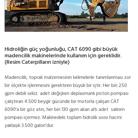
Hidroliğin güç yoğunluğu, CAT 6090 gibi büyük
madencilik makinelerinde kullanım için gereklidir.
(Resim Caterpilların izniyle)
Madencilik, toprak malzemesinin kelimelerle tanımlanması zor
bir ölçekte işlenmesini gerektiren büyük bir iştir. Her biri 250
gpm debili sekiz adet değişken deplasmanlı piston pompası
çalıştıran 4.500 beygir gücünde bir motorla çalışan CAT
6090'a bir göz atın, her biri 130 gpm akan altı adet salınım
pompası içermez. Makinedeki toplam hidrolik sıvısı hacmi
yaklaşık 3.500 galon'dur.