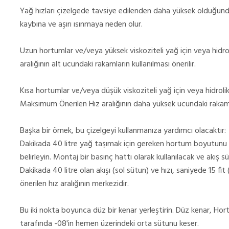
Yağ hızları çizelgede tavsiye edilenden daha yüksek olduğund
kaybına ve aşırı ısınmaya neden olur.
Uzun hortumlar ve/veya yüksek viskoziteli yağ için veya hidroli
aralığının alt ucundaki rakamların kullanılması önerilir.
Kısa hortumlar ve/veya düşük viskoziteli yağ için veya hidrolik sı
Maksimum Önerilen Hız aralığının daha yüksek ucundaki rakamlar
Başka bir örnek, bu çizelgeyi kullanmanıza yardımcı olacaktır:
Dakikada 40 litre yağ taşımak için gereken hortum boyutunu b
belirleyin. Montaj bir basınç hattı olarak kullanılacak ve akış sür
Dakikada 40 litre olan akışı (sol sütun) ve hızı, saniyede 15 f
önerilen hız aralığının merkezidir.
Bu iki nokta boyunca düz bir kenar yerleştirin. Düz kenar, Hor
tarafında -08'in hemen üzerindeki orta sütunu keser.