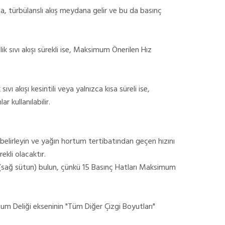
a, türbülanslı akış meydana gelir ve bu da basınç
k sıvı akışı sürekli ise, Maksimum Önerilen Hız
vı akışı kesintili veya yalnızca kısa süreli ise,
 kullanılabilir.
elirleyin ve yağın hortum tertibatından geçen hızını
ekli olacaktır.
it (sağ sütun) bulun, çünkü 15 Basınç Hatları Maksimum
tum Deliği ekseninin "Tüm Diğer Çizgi Boyutları"