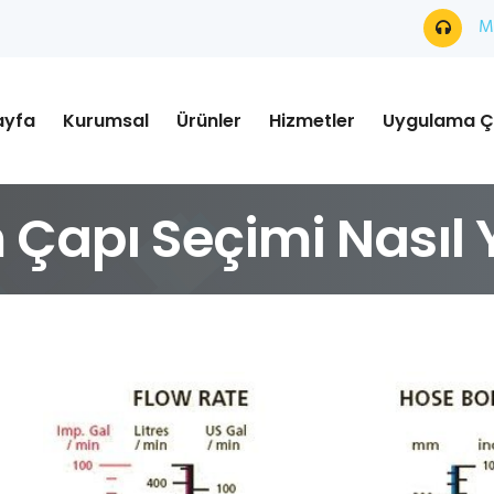
Mü
ayfa
Kurumsal
Ürünler
Hizmetler
Uygulama Ç
 Çapı Seçimi Nasıl Y