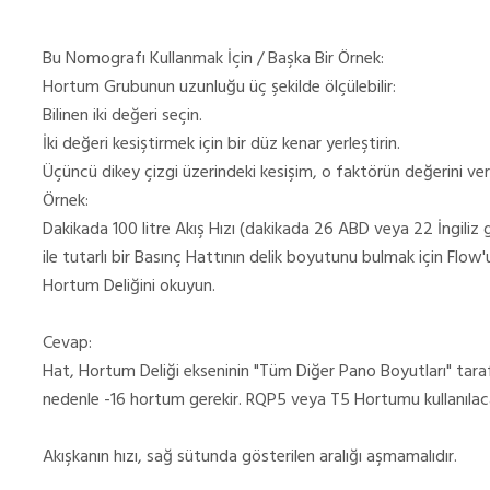
Bu Nomografı Kullanmak İçin / Başka Bir Örnek:
Hortum Grubunun uzunluğu üç şekilde ölçülebilir:
Bilinen iki değeri seçin.
İki değeri kesiştirmek için bir düz kenar yerleştirin.
Üçüncü dikey çizgi üzerindeki kesişim, o faktörün değerini veri
Örnek:
Dakikada 100 litre Akış Hızı (dakikada 26 ABD veya 22 İngiliz 
ile tutarlı bir Basınç Hattının delik boyutunu bulmak için Flow'
Hortum Deliğini okuyun.
Cevap:
Hat, Hortum Deliği ekseninin "Tüm Diğer Pano Boyutları" tarafı
nedenle -16 hortum gerekir. RQP5 veya T5 Hortumu kullanılacak
Akışkanın hızı, sağ sütunda gösterilen aralığı aşmamalıdır.