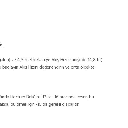
r.
galon) ve 4,5 metre/saniye Akış Hızı (saniyede 14,8 fit)
u bağlayın Akış Hızını değerlendirin ve orta ölçekte
nda Hortum Deliğini -12 ile -16 arasında keser, bu
sa, bu örnek için -16 da gerekli olacaktır.