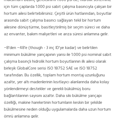
maksimum basınç gereksinimi 1.000 psi ise, hidrolik sisteminiz
için tüm çaplarda 1.000 psi sabit çalışma basıncıyla çalışan bir
hortum ailesi belirtebilirsiniz. Çeşitli ürün hatlarından, boyutlar
arasında sabit çalışma basıncı sağlayan tekil bir hortum
ailesine dönüştürme, basitleştirilmiş bir seçim süreci ve daha
az envanter, bakım maliyetleri ve arıza süresi anlamına gelir.
−8'den −48'e (though - 3 inç ID'ye kadar) ve belirtilen
minimum bükülme yarıçapının yarısı ile 1.000 psi nominal sabit
çalışma basınçlı hidrolik hortum boyutlarının ilk ailesi olarak
birleşik GlobalCore serisi ISO 18752 SAE ve ISO 18752
tarafından. Bu özellik, toplam hortum montaj uzunluğunu
azaltır, yer altı madenlerinin kısıtlayıcı alanlarında daha kolay
yönlendirmeyi destekler ve gerekli bükülmüş boru
bağlantılarının sayısını azaltır. Daha sıkı bükülme yarıçapı
özelliği, makine hareketinin hortumların keskin bir şekilde
bükülmesine neden olduğu uygulamalarda daha uzun hortum
ömrü anlamına gelir.