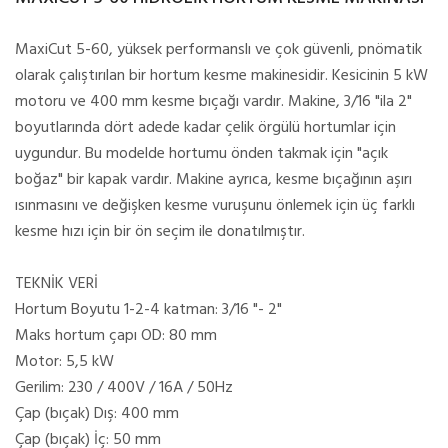
MaxiCut 5-60, yüksek performanslı ve çok güvenli, pnömatik
olarak çalıştırılan bir hortum kesme makinesidir. Kesicinin 5 kW
motoru ve 400 mm kesme bıçağı vardır. Makine, 3/16 "ila 2"
boyutlarında dört adede kadar çelik örgülü hortumlar için
uygundur. Bu modelde hortumu önden takmak için "açık
boğaz" bir kapak vardır. Makine ayrıca, kesme bıçağının aşırı
ısınmasını ve değişken kesme vuruşunu önlemek için üç farklı
kesme hızı için bir ön seçim ile donatılmıştır.
TEKNİK VERİ
Hortum Boyutu 1-2-4 katman: 3/16 "- 2"
Maks hortum çapı OD: 80 mm
Motor: 5,5 kW
Gerilim: 230 / 400V / 16A / 50Hz
Çap (bıçak) Dış: 400 mm
Çap (bıçak) İç: 50 mm