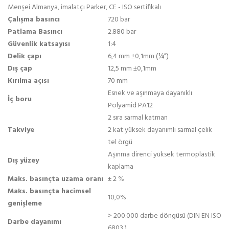
Menşei Almanya, imalatçı Parker, CE - ISO sertifikalı
Çalışma basıncı
720 bar
Patlama Basıncı
2.880 bar
Güvenlik katsayısı
1:4
Delik çapı
6,4 mm ±0,1mm (¼”)
Dış çap
12,5 mm ±0,1mm
Kırılma açısı
70 mm
Esnek ve aşınmaya dayanıklı
İç boru
Polyamid PA12
2 sıra sarmal katman
Takviye
2 kat yüksek dayanımlı sarmal çelik
tel örgü
Aşınma direnci yüksek termoplastik
Dış yüzey
kaplama
Maks. basınçta uzama oranı
± 2 %
Maks. basınçta hacimsel
10,0%
genişleme
> 200.000 darbe döngüsü (DIN EN ISO
Darbe dayanımı
6803 )