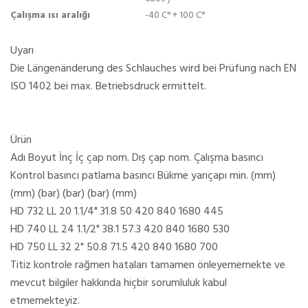
Çalışma ısı aralığı
-40 C° + 100 C°
Uyarı
Die Längenänderung des Schlauches wird bei Prüfung nach EN
ISO 1402 bei max. Betriebsdruck ermittelt.
Ürün
Adı Boyut İnç İç çap nom. Dış çap nom. Çalışma basıncı
Kontrol basıncı patlama basıncı Bükme yarıçapı min. (mm)
(mm) (bar) (bar) (bar) (mm)
HD 732 LL 20 1.1/4" 31.8 50 420 840 1680 445
HD 740 LL 24 1.1/2" 38.1 57.3 420 840 1680 530
HD 750 LL 32 2" 50.8 71.5 420 840 1680 700
Titiz kontrole rağmen hataları tamamen önleyememekte ve
mevcut bilgiler hakkında hiçbir sorumluluk kabul
etmemekteyiz.