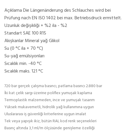
Açıklama Die Längenänderung des Schlauches wird bei
Prüfung nach EN ISO 1402 bei max. Betriebsdruck ermittelt.
Uzunluk değişikliği + %2 ila - %2
Standart SAE 100 R15
Akışkanlar Mineral yağ Glikol
Su (0 °C ila + 70 °C)
Su-yağ emülsiyonları
Sıcaklık min. -40 °C
Sıcaklık maks. 121 °C
720 bar gerçek çalışma basıncı, patlama basıncı 2.880 bar
İki kat çelik sargı üzerine poliflex yumuşak kaplama
Termoplastik malzemeden, ince ve yumuşak tasarım
Yüksek mukavemetli, hidrolik yağ kullanımına uygun
Uluslararası iş güvenliği kriterlerine uygun imalat
Tek veya yapışık ikiz, bütün RAL kod renk seçenekleri
Basınç altında 3,1 ml/m ölçüsünde genişleme özelliği