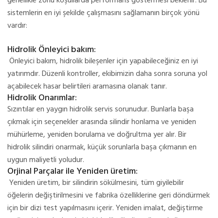
genellikle zorlu koşullarda performans göstermesi beklenir. Bu
sistemlerin en iyi şekilde çalışmasını sağlamanın birçok yönü
vardır:
Hidrolik Önleyici bakım:
Önleyici bakım, hidrolik bileşenler için yapabileceğiniz en iyi
yatırımdır. Düzenli kontroller, ekibimizin daha sonra soruna yol
açabilecek hasar belirtileri aramasına olanak tanır.
Hidrolik Onarımlar:
Sızıntılar en yaygın hidrolik servis sorunudur. Bunlarla başa
çıkmak için seçenekler arasında silindir honlama ve yeniden
mühürleme, yeniden borulama ve doğrultma yer alır. Bir
hidrolik silindiri onarmak, küçük sorunlarla başa çıkmanın en
uygun maliyetli yoludur.
Orjinal Parçalar ile Yeniden üretim:
Yeniden üretim, bir silindirin sökülmesini, tüm giyilebilir
öğelerin değiştirilmesini ve fabrika özelliklerine geri döndürmek
için bir dizi test yapılmasını içerir. Yeniden imalat, değiştirme