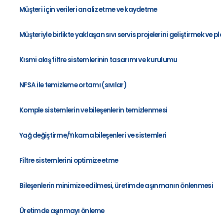
Müşteri için verileri analiz etme ve kaydetme
Müşteriyle birlikte yaklaşan sıvı servis projelerini geliştirmek ve
Kısmi akış filtre sistemlerinin tasarımı ve kurulumu
NFSA ile temizleme ortamı (sıvılar)
Komple sistemlerin ve bileşenlerin temizlenmesi
Yağ değiştirme/Yıkama bileşenleri ve sistemleri
Filtre sistemlerini optimize etme
Bileşenlerin minimize edilmesi, üretimde aşınmanın önlenmesi
Üretimde aşınmayı önleme