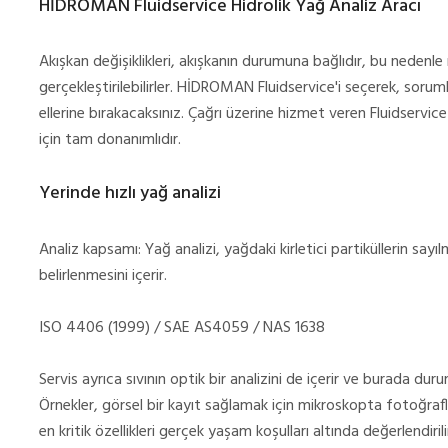
HİDROMAN Fluidservice Hidrolik Yağ Analiz Aracı
Akışkan değişiklikleri, akışkanın durumuna bağlıdır, bu neden
gerçekleştirilebilirler. HİDROMAN Fluidservice'i seçerek, sorum
ellerine bırakacaksınız. Çağrı üzerine hizmet veren Fluidservi
için tam donanımlıdır.
Yerinde hızlı yağ analizi
Analiz kapsamı: Yağ analizi, yağdaki kirletici partiküllerin sayılm
belirlenmesini içerir.
ISO 4406 (1999) / SAE AS4059 / NAS 1638
Servis ayrıca sıvının optik bir analizini de içerir ve burada d
Örnekler, görsel bir kayıt sağlamak için mikroskopta fotoğrafl
en kritik özellikleri gerçek yaşam koşulları altında değerlendiri