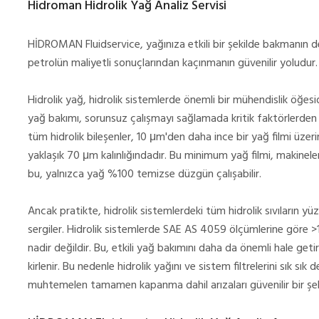
Hidroman Hidrolik Yağ Analiz Servisi
HİDROMAN Fluidservice, yağınıza etkili bir şekilde bakmanın d
petrolün maliyetli sonuçlarından kaçınmanın güvenilir yoludur.
Hidrolik yağ, hidrolik sistemlerde önemli bir mühendislik öğesidi
yağ bakımı, sorunsuz çalışmayı sağlamada kritik faktörlerden b
tüm hidrolik bileşenler, 10 μm'den daha ince bir yağ filmi üzer
yaklaşık 70 μm kalınlığındadır. Bu minimum yağ filmi, makinel
bu, yalnızca yağ %100 temizse düzgün çalışabilir.
Ancak pratikte, hidrolik sistemlerdeki tüm hidrolik sıvıların
sergiler. Hidrolik sistemlerde SAE AS 4059 ölçümlerine göre 
nadir değildir. Bu, etkili yağ bakımını daha da önemli hale get
kirlenir. Bu nedenle hidrolik yağını ve sistem filtrelerini sık sık
muhtemelen tamamen kapanma dahil arızaları güvenilir bir şek