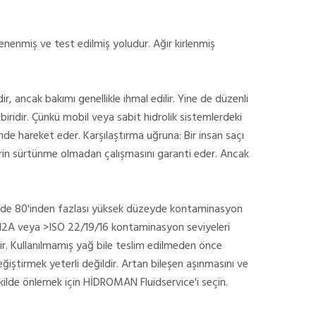
enenmiş ve test edilmiş yoludur. Ağır kirlenmiş
r, ancak bakımı genellikle ihmal edilir. Yine de düzenli
iridir. Çünkü mobil veya sabit hidrolik sistemlerdeki
inde hareket eder. Karşılaştırma uğruna: Bir insan saçı
erin sürtünme olmadan çalışmasını garanti eder. Ancak
 yüzde 80'inden fazlası yüksek düzeyde kontaminasyon
>12A veya >ISO 22/19/16 kontaminasyon seviyeleri
irir. Kullanılmamış yağ bile teslim edilmeden önce
 değiştirmek yeterli değildir. Artan bileşen aşınmasını ve
ilde önlemek için HİDROMAN Fluidservice'i seçin.