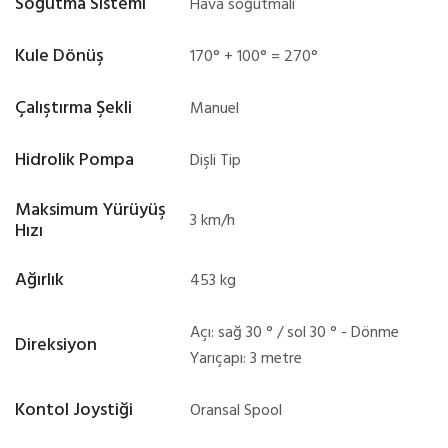
Soğutma Sistemi
Hava soğutmalı
Kule Dönüş
170° + 100° = 270°
Çalıştırma Şekli
Manuel
Hidrolik Pompa
Dişli Tip
Maksimum Yürüyüş
3 km/h
Hızı
Ağırlık
453 kg
Açı: sağ 30 ° / sol 30 ° - Dönme
Direksiyon
Yarıçapı: 3 metre
Kontol Joystiği
Oransal Spool