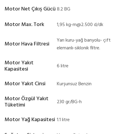
Motor Net Çıkış Gücü
8.2 BG
Motor Max. Tork
1,95
kg-m@2.500
d/dk
Yarı kuru-yağ banyolu- çift
Motor Hava Filtresi
elemanlı-siklonik filtre.
Motor Yakıt
6 litre
Kapasitesi
Motor Yakıt Cinsi
Kurşunsuz Benzin
Motor Özgül Yakıt
230 gr/BG-h
Tüketimi
Motor Yağ Kapasitesi
1.1 litre