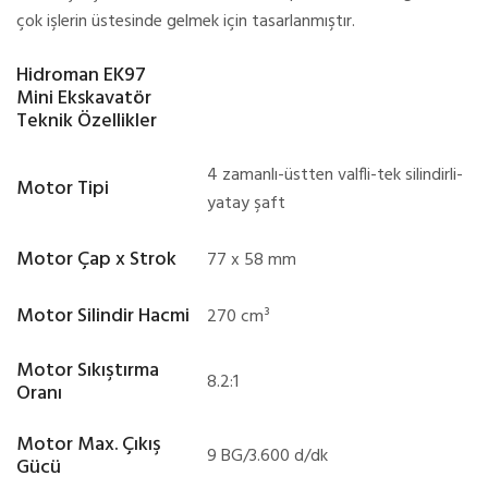
çok işlerin üstesinde gelmek için tasarlanmıştır.
Hidroman EK97
Mini Ekskavatör
Teknik Özellikler
4 zamanlı-üstten valfli-tek silindirli-
Motor Tipi
yatay şaft
Motor Çap x Strok
77 x 58 mm
Motor Silindir Hacmi
270 cm³
Motor Sıkıştırma
8.2:1
Oranı
Motor Max. Çıkış
9 BG/3.600 d/dk
Gücü