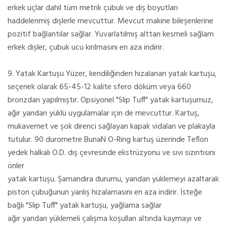
erkek uçlar dahil tüm metrik çubuk ve diş boyutları
haddelenmiş dişlerle mevcuttur. Mevcut makine bileşenlerine
pozitif bağlantılar sağlar. Yuvarlatılmış alttan kesmeli sağlam
erkek dişler, çubuk ucu kırılmasını en aza indirir.
9. Yatak Kartuşu Yüzer, kendiliğinden hizalanan yatak kartuşu,
seçenek olarak 65-45-12 kalite sfero döküm veya 660
bronzdan yapılmıştır. Opsiyonel "Slip Tuff" yatak kartuşumuz,
ağır yandan yüklü uygulamalar için de mevcuttur. Kartuş,
mukavemet ve şok direnci sağlayan kapak vidaları ve plakayla
tutulur. 90 durometre BunaN O-Ring kartuş üzerinde Teflon
yedek halkalı O.D. dış çevresinde ekstrüzyonu ve sıvı sızıntısını
önler
yatak kartuşu. Şamandıra durumu, yandan yüklemeyi azaltarak
piston çubuğunun yanlış hizalamasını en aza indirir. İsteğe
bağlı "Slip Tuff" yatak kartuşu, yağlama sağlar
ağır yandan yüklemeli çalışma koşulları altında kaymayı ve