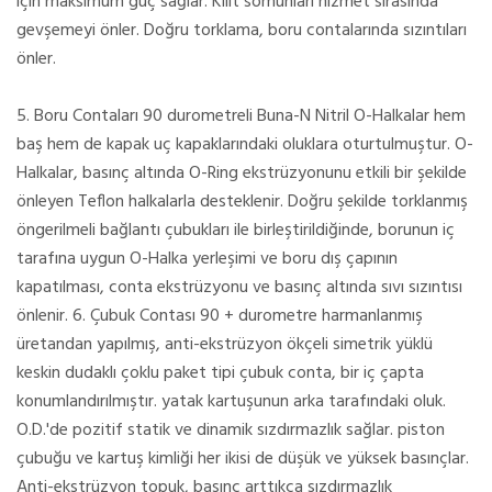
için maksimum güç sağlar. Kilit somunları hizmet sırasında
gevşemeyi önler. Doğru torklama, boru contalarında sızıntıları
önler.
5. Boru Contaları 90 durometreli Buna-N Nitril O-Halkalar hem
baş hem de kapak uç kapaklarındaki oluklara oturtulmuştur. O-
Halkalar, basınç altında O-Ring ekstrüzyonunu etkili bir şekilde
önleyen Teflon halkalarla desteklenir. Doğru şekilde torklanmış
öngerilmeli bağlantı çubukları ile birleştirildiğinde, borunun iç
tarafına uygun O-Halka yerleşimi ve boru dış çapının
kapatılması, conta ekstrüzyonu ve basınç altında sıvı sızıntısı
önlenir. 6. Çubuk Contası 90 + durometre harmanlanmış
üretandan yapılmış, anti-ekstrüzyon ökçeli simetrik yüklü
keskin dudaklı çoklu paket tipi çubuk conta, bir iç çapta
konumlandırılmıştır. yatak kartuşunun arka tarafındaki oluk.
O.D.'de pozitif statik ve dinamik sızdırmazlık sağlar. piston
çubuğu ve kartuş kimliği her ikisi de düşük ve yüksek basınçlar.
Anti-ekstrüzyon topuk, basınç arttıkça sızdırmazlık