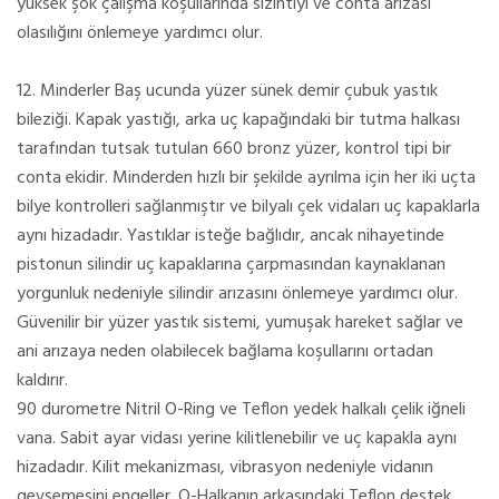
yüksek şok çalışma koşullarında sızıntıyı ve conta arızası
olasılığını önlemeye yardımcı olur.
12. Minderler Baş ucunda yüzer sünek demir çubuk yastık
bileziği. Kapak yastığı, arka uç kapağındaki bir tutma halkası
tarafından tutsak tutulan 660 bronz yüzer, kontrol tipi bir
conta ekidir. Minderden hızlı bir şekilde ayrılma için her iki uçta
bilye kontrolleri sağlanmıştır ve bilyalı çek vidaları uç kapaklarla
aynı hizadadır. Yastıklar isteğe bağlıdır, ancak nihayetinde
pistonun silindir uç kapaklarına çarpmasından kaynaklanan
yorgunluk nedeniyle silindir arızasını önlemeye yardımcı olur.
Güvenilir bir yüzer yastık sistemi, yumuşak hareket sağlar ve
ani arızaya neden olabilecek bağlama koşullarını ortadan
kaldırır.
90 durometre Nitril O-Ring ve Teflon yedek halkalı çelik iğneli
vana. Sabit ayar vidası yerine kilitlenebilir ve uç kapakla aynı
hizadadır. Kilit mekanizması, vibrasyon nedeniyle vidanın
gevşemesini engeller. O-Halkanın arkasındaki Teflon destek