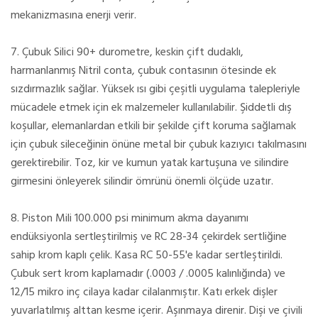
mekanizmasına enerji verir.
7. Çubuk Silici 90+ ​​durometre, keskin çift dudaklı,
harmanlanmış Nitril conta, çubuk contasının ötesinde ek
sızdırmazlık sağlar. Yüksek ısı gibi çeşitli uygulama talepleriyle
mücadele etmek için ek malzemeler kullanılabilir. Şiddetli dış
koşullar, elemanlardan etkili bir şekilde çift koruma sağlamak
için çubuk sileceğinin önüne metal bir çubuk kazıyıcı takılmasını
gerektirebilir. Toz, kir ve kumun yatak kartuşuna ve silindire
girmesini önleyerek silindir ömrünü önemli ölçüde uzatır.
8. Piston Mili 100.000 psi minimum akma dayanımı
endüksiyonla sertleştirilmiş ve RC 28-34 çekirdek sertliğine
sahip krom kaplı çelik. Kasa RC 50-55'e kadar sertleştirildi.
Çubuk sert krom kaplamadır (.0003 / .0005 kalınlığında) ve
12/15 mikro inç cilaya kadar cilalanmıştır. Katı erkek dişler
yuvarlatılmış alttan kesme içerir. Aşınmaya direnir. Dişi ve çivili