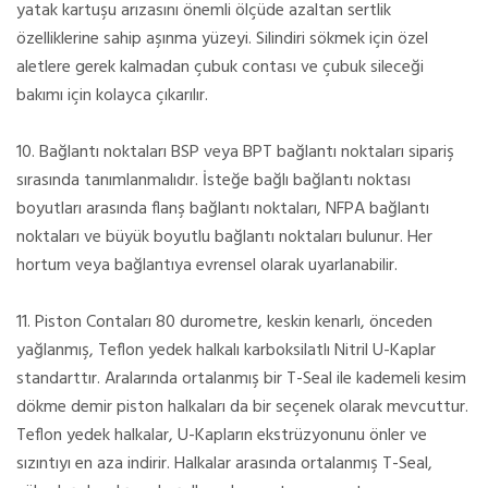
yatak kartuşu arızasını önemli ölçüde azaltan sertlik
özelliklerine sahip aşınma yüzeyi. Silindiri sökmek için özel
aletlere gerek kalmadan çubuk contası ve çubuk sileceği
bakımı için kolayca çıkarılır.
10. Bağlantı noktaları BSP veya BPT bağlantı noktaları sipariş
sırasında tanımlanmalıdır. İsteğe bağlı bağlantı noktası
boyutları arasında flanş bağlantı noktaları, NFPA bağlantı
noktaları ve büyük boyutlu bağlantı noktaları bulunur. Her
hortum veya bağlantıya evrensel olarak uyarlanabilir.
11. Piston Contaları 80 durometre, keskin kenarlı, önceden
yağlanmış, Teflon yedek halkalı karboksilatlı Nitril U-Kaplar
standarttır. Aralarında ortalanmış bir T-Seal ile kademeli kesim
dökme demir piston halkaları da bir seçenek olarak mevcuttur.
Teflon yedek halkalar, U-Kapların ekstrüzyonunu önler ve
sızıntıyı en aza indirir. Halkalar arasında ortalanmış T-Seal,