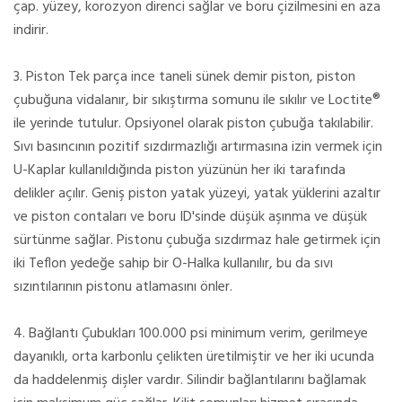
çap. yüzey, korozyon direnci sağlar ve boru çizilmesini en aza
indirir.
3. Piston Tek parça ince taneli sünek demir piston, piston
çubuğuna vidalanır, bir sıkıştırma somunu ile sıkılır ve Loctite®
ile yerinde tutulur. Opsiyonel olarak piston çubuğa takılabilir.
Sıvı basıncının pozitif sızdırmazlığı artırmasına izin vermek için
U-Kaplar kullanıldığında piston yüzünün her iki tarafında
delikler açılır. Geniş piston yatak yüzeyi, yatak yüklerini azaltır
ve piston contaları ve boru ID'sinde düşük aşınma ve düşük
sürtünme sağlar. Pistonu çubuğa sızdırmaz hale getirmek için
iki Teflon yedeğe sahip bir O-Halka kullanılır, bu da sıvı
sızıntılarının pistonu atlamasını önler.
4. Bağlantı Çubukları 100.000 psi minimum verim, gerilmeye
dayanıklı, orta karbonlu çelikten üretilmiştir ve her iki ucunda
da haddelenmiş dişler vardır. Silindir bağlantılarını bağlamak