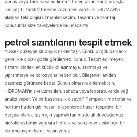
dönüş veya tank havalandırma filtreleri olsun: Farklı amaçlar
için çeşitli farklı filtreleme çözümleri vardır.
HİDROMAN'ın
akışkan teknolojisi uzmanları seçim, tasarım ve montaj
konusunda size tavsiyelerde bulunacaktır.
petrol sızıntılarını tespit etmek
Yüksek düzeyde kir büyük riskler taşır.
Çünkü birçok parçacık
genellikle çıplak gözle görülemez.
Sonuç: Tespit edilmeyen,
sistem içindeki en küçük kir aşınmaya, aşınmaya ve
yıpranmaya ve korozyona neden olur.
Bileşenler aniden
başarısız görünene kadar.
Bunun olmasını önlemek için,
HİDROMAN'ın sıvı uzmanları, sahada veya laboratuvarda yağ
analizi yapar.
Ya bir başarısızlık olsaydı?
Pompalar, motorlar ve
hortum hatları gibi hasarlı bileşenlerde hasar tespitinin bir
parçası olarak, sizin için yapmaktan mutluluk duyduğumuz
hidrolik sistemin yanı sıra hidrolik ve şanzıman sıvıları için bir
optimizasyon listesi hazırlıyoruz.