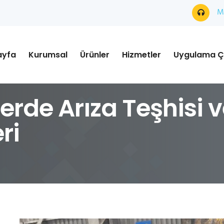
Mü
ayfa
Kurumsal
Ürünler
Hizmetler
Uygulama Ç
erde Arıza Teşhisi v
ri