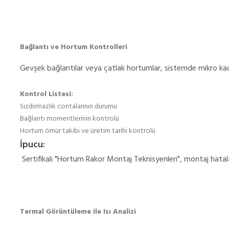
Bağlantı ve Hortum Kontrolleri
Gevşek bağlantılar veya çatlak hortumlar, sistemde mikro kaç
Kontrol Listesi:
Sızdırmazlık contalarının durumu
Bağlantı momentlerinin kontrolü
Hortum ömür takibi ve üretim tarihi kontrolü
İpucu:
Sertifikalı "Hortum Rakor Montaj Teknisyenleri", montaj hatal
Termal Görüntüleme ile Isı Analizi