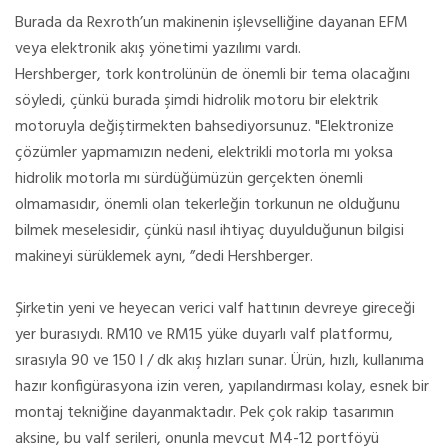
Burada da Rexroth’un makinenin işlevselliğine dayanan EFM
veya elektronik akış yönetimi yazılımı vardı.
Hershberger, tork kontrolünün de önemli bir tema olacağını
söyledi, çünkü burada şimdi hidrolik motoru bir elektrik
motoruyla değiştirmekten bahsediyorsunuz. "Elektronize
çözümler yapmamızın nedeni, elektrikli motorla mı yoksa
hidrolik motorla mı sürdüğümüzün gerçekten önemli
olmamasıdır, önemli olan tekerleğin torkunun ne olduğunu
bilmek meselesidir, çünkü nasıl ihtiyaç duyulduğunun bilgisi
makineyi sürüklemek aynı, ”dedi Hershberger.
Şirketin yeni ve heyecan verici valf hattının devreye gireceği
yer burasıydı. RM10 ve RM15 yüke duyarlı valf platformu,
sırasıyla 90 ve 150 l / dk akış hızları sunar. Ürün, hızlı, kullanıma
hazır konfigürasyona izin veren, yapılandırması kolay, esnek bir
montaj tekniğine dayanmaktadır. Pek çok rakip tasarımın
aksine, bu valf serileri, onunla mevcut M4-12 portföyü