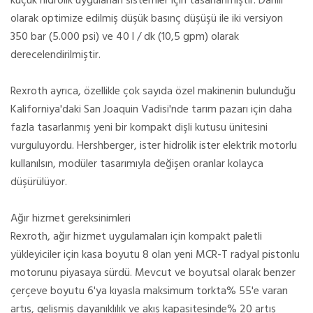
küçük hidrolik uygulanan sistemler için tasarlanmıştır. Dahili
olarak optimize edilmiş düşük basınç düşüşü ile iki versiyon
350 bar (5.000 psi) ve 40 l / dk (10,5 gpm) olarak
derecelendirilmiştir.
Rexroth ayrıca, özellikle çok sayıda özel makinenin bulunduğu
Kaliforniya'daki San Joaquin Vadisi'nde tarım pazarı için daha
fazla tasarlanmış yeni bir kompakt dişli kutusu ünitesini
vurguluyordu. Hershberger, ister hidrolik ister elektrik motorlu
kullanılsın, modüler tasarımıyla değişen oranlar kolayca
düşürülüyor.
Ağır hizmet gereksinimleri
Rexroth, ağır hizmet uygulamaları için kompakt paletli
yükleyiciler için kasa boyutu 8 olan yeni MCR-T radyal pistonlu
motorunu piyasaya sürdü. Mevcut ve boyutsal olarak benzer
çerçeve boyutu 6'ya kıyasla maksimum torkta% 55'e varan
artış, gelişmiş dayanıklılık ve akış kapasitesinde% 20 artış